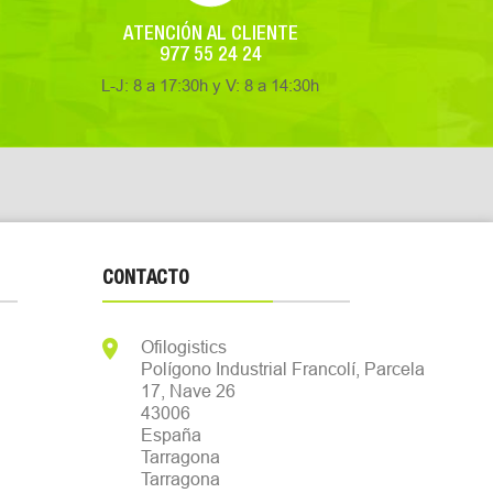
ATENCIÓN AL CLIENTE
977 55 24 24
L-J: 8 a 17:30h y V: 8 a 14:30h
CONTACTO

Ofilogistics
Polígono Industrial Francolí, Parcela
17, Nave 26
43006
España
Tarragona
Tarragona