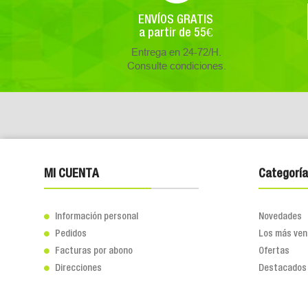
ENVÍOS GRATIS
a partir de 55€
Entrega en 24-72/H.
Consulte condiciones.
MI CUENTA
Categoría
Información personal
Novedades

Pedidos
Los más ven

Facturas por abono
Ofertas

Direcciones
Destacados
