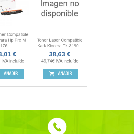
ner Compatible
Para Hp Pro M
Toner Laser Compatible
176...
Kark Kiocera Tk-3190...
3,01 €
38,63 €
ecio
Precio
€
IVA incluído
46,74
€
IVA incluído
rt
shopping_cart
AÑADIR
AÑADIR