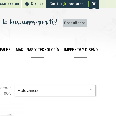

shopping_cart
iciar sesión
Ofertas
Carrito
(
0
Productos)
lo buscamos por ti?
Consúltanos
ERALES
MÁQUINAS Y TECNOLOGÍA
IMPRENTA Y DISEÑO
rdenar

Relevancia
por: