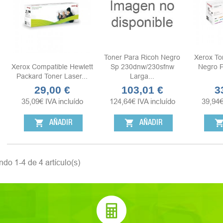
Toner Para Ricoh Negro
Xerox To
Xerox Compatible Hewlett
Sp 230dnw/230sfnw
Negro 
Packard Toner Laser...
Larga...
29,00 €
103,01 €
3
Precio
Precio
Pr
35,09
€
IVA incluído
124,64
€
IVA incluído
39,94
shopping_cart
shopping_cart
shopping_ca
AÑADIR
AÑADIR
do 1-4 de 4 artículo(s)