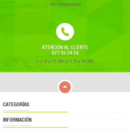
Sin compromiso
ATENCIÓN AL CLIENTE
977 55 24 24
L-J: 8 a 17:30h y V: 8 a 14:30h

CATEGORÍAS

INFORMACIÓN
