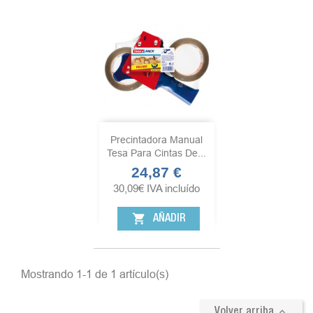
Precintadora Manual
Tesa Para Cintas De...
24,87 €
Precio
30,09
€
IVA incluído
shopping_cart
AÑADIR
Mostrando 1-1 de 1 artículo(s)

Volver arriba