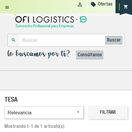


Ofertas
shopping_cart


Buscar
lo buscamos por ti?
Consúltanos
TESA

Relevancia
FILTRAR
Mostrando 1-1 de 1 artículo(s)