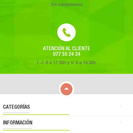
Sin compromiso
ATENCIÓN AL CLIENTE
977 55 24 24
L-J: 8 a 17:30h y V: 8 a 14:30h

CATEGORÍAS

INFORMACIÓN
