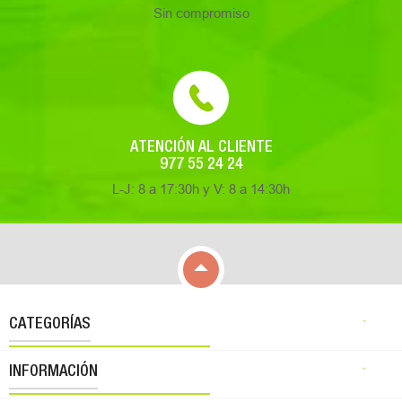
Sin compromiso
ATENCIÓN AL CLIENTE
977 55 24 24
L-J: 8 a 17:30h y V: 8 a 14:30h

CATEGORÍAS

INFORMACIÓN
