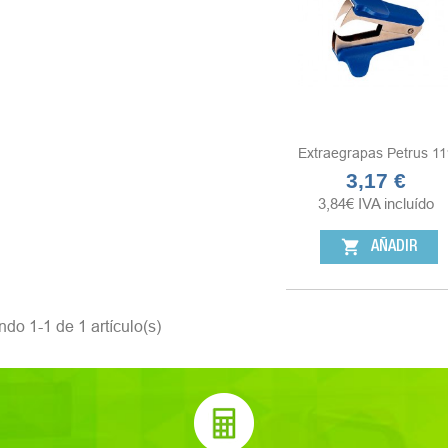
Extraegrapas Petrus 11
3,17 €
Precio
3,84
€
IVA incluído
shopping_cart
AÑADIR
do 1-1 de 1 artículo(s)