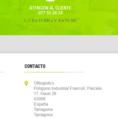
ATENCIÓN AL CLIENTE
977 55 24 24
L-J: 8 a 17:30h y V: 8 a 14:30h
CONTACTO

Ofilogistics
Polígono Industrial Francolí, Parcela
17, Nave 26
43006
España
Tarragona
Tarragona