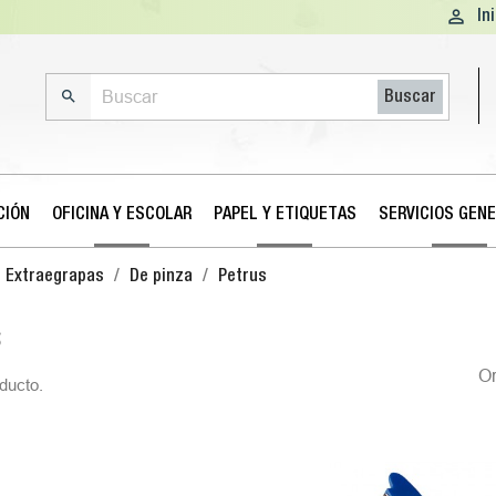

In

Buscar
CIÓN
OFICINA Y ESCOLAR
PAPEL Y ETIQUETAS
SERVICIOS GEN
Extraegrapas
De pinza
Petrus
S
O
ducto.