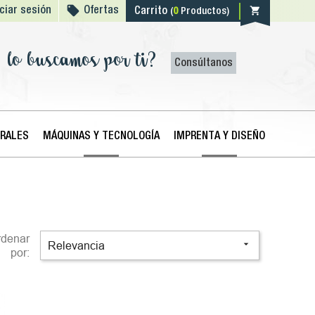

shopping_cart
iciar sesión
Ofertas
Carrito
(
0
Productos)
lo buscamos por ti?
Consúltanos
ERALES
MÁQUINAS Y TECNOLOGÍA
IMPRENTA Y DISEÑO
rdenar

Relevancia
por: