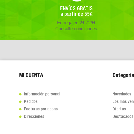
ENVÍOS GRATIS
a partir de 55€
Entrega en 24-72/H.
Consulte condiciones.
MI CUENTA
Categoría
Información personal
Novedades

Pedidos
Los más ven

Facturas por abono
Ofertas

Direcciones
Destacados
