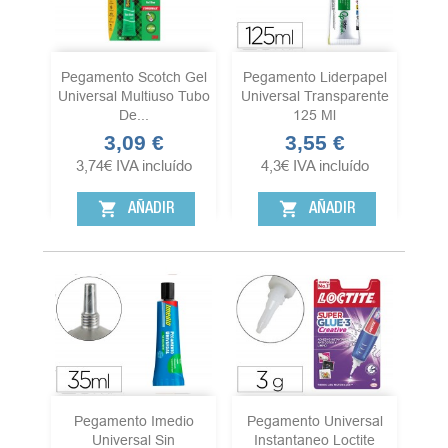
Pegamento Scotch Gel
Pegamento Liderpapel
Universal Multiuso Tubo
Universal Transparente
De...
125 Ml
3,09 €
3,55 €
Precio
Precio
3,74
€
IVA incluído
4,3
€
IVA incluído
shopping_cart
shopping_cart
AÑADIR
AÑADIR
Pegamento Imedio
Pegamento Universal
Universal Sin
Instantaneo Loctite