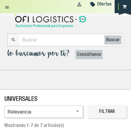


Ofertas
shopping_cart


Buscar
lo buscamos por ti?
Consúltanos
UNIVERSALES

Relevancia
FILTRAR
Mostrando 1-7 de 7 artículo(s)