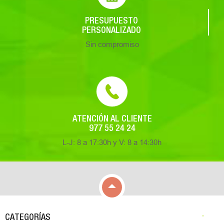
PRESUPUESTO
PERSONALIZADO
Sin compromiso
ATENCIÓN AL CLIENTE
977 55 24 24
L-J: 8 a 17:30h y V: 8 a 14:30h

CATEGORÍAS
