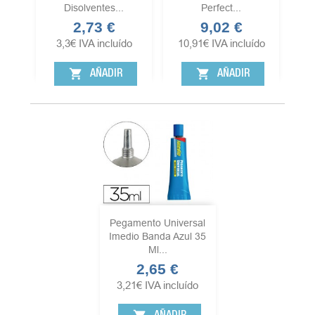
Disolventes...
Perfect...
2,73 €
9,02 €
Precio
Precio
3,3
€
IVA incluído
10,91
€
IVA incluído
shopping_cart
shopping_cart
AÑADIR
AÑADIR
Pegamento Universal
Imedio Banda Azul 35
Ml...
2,65 €
Precio
3,21
€
IVA incluído