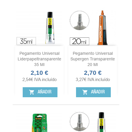
Pegamento Universal
Pegamento Universal
Liderpapeltransparente
Supergen Transparente
35 Ml
20 Ml
2,10 €
2,70 €
Precio
Precio
2,54
€
IVA incluído
3,27
€
IVA incluído
shopping_cart
shopping_cart
AÑADIR
AÑADIR