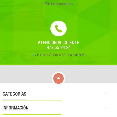
Sin compromiso
ATENCIÓN AL CLIENTE
977 55 24 24
L-J: 8 a 17:30h y V: 8 a 14:30h

CATEGORÍAS

INFORMACIÓN
