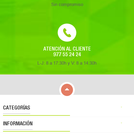
Sin compromiso
ATENCIÓN AL CLIENTE
977 55 24 24
L-J: 8 a 17:30h y V: 8 a 14:30h

CATEGORÍAS

INFORMACIÓN
