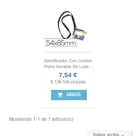
Identificador Con Cordon
Plano Durable De Luxe...
7,54 €
Precio
9,12
€
IVA incluído
shopping_cart
AÑADIR
Mostrando 1-1 de 1 artículo(s)

Volver arriba