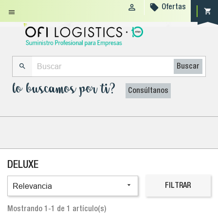


Ofertas
shopping_cart


Buscar
lo buscamos por ti?
Consúltanos
DELUXE

Relevancia
FILTRAR
Mostrando 1-1 de 1 artículo(s)