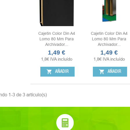
Cajetin Color Din A4
Cajetin Color Din A4
Lomo 80 Mm Para
Lomo 80 Mm Para
Archivador...
Archivador...
1,49 €
1,49 €
Precio
Precio
1,8
€
IVA incluído
1,8
€
IVA incluído
shopping_cart
shopping_cart
AÑADIR
AÑADIR
do 1-3 de 3 artículo(s)