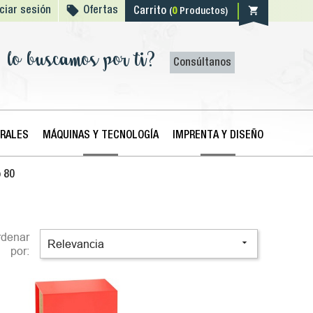

shopping_cart
iciar sesión
Ofertas
Carrito
(
0
Productos)
lo buscamos por ti?
Consúltanos
ERALES
MÁQUINAS Y TECNOLOGÍA
IMPRENTA Y DISEÑO
 80
rdenar

Relevancia
por: