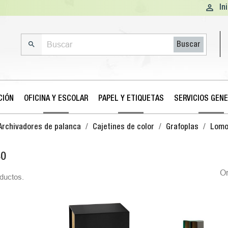

In

Buscar
CIÓN
OFICINA Y ESCOLAR
PAPEL Y ETIQUETAS
SERVICIOS GEN
Archivadores de palanca
Cajetines de color
Grafoplas
Lomo
80
O
ductos.