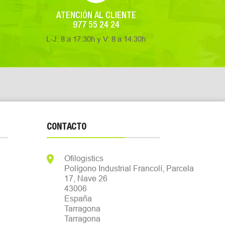
ATENCIÓN AL CLIENTE
977 55 24 24
L-J: 8 a 17:30h y V: 8 a 14:30h
CONTACTO

Ofilogistics
Polígono Industrial Francolí, Parcela
17, Nave 26
43006
España
Tarragona
Tarragona