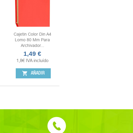
Cajetin Color Din A4
Lomo 80 Mm Para
Archivador...
1,49 €
Precio
1,8
€
IVA incluído
shopping_cart
AÑADIR