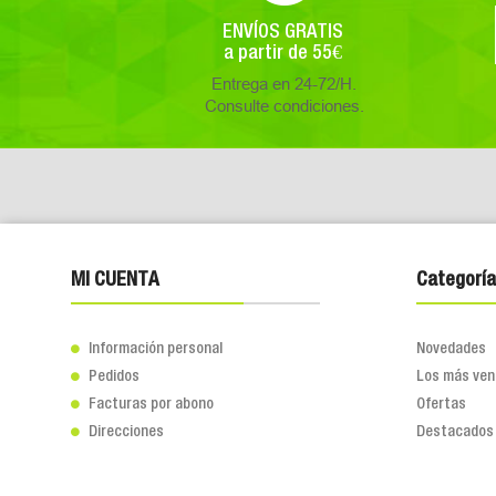
ENVÍOS GRATIS
a partir de 55€
Entrega en 24-72/H.
Consulte condiciones.
MI CUENTA
Categoría
Información personal
Novedades

Pedidos
Los más ven

Facturas por abono
Ofertas

Direcciones
Destacados
