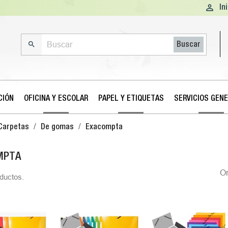

In

Buscar
CIÓN
OFICINA Y ESCOLAR
PAPEL Y ETIQUETAS
SERVICIOS GEN
Carpetas
De gomas
Exacompta
MPTA
O
ductos.