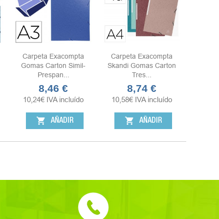
Carpeta Exacompta
Carpeta Exacompta
Gomas Carton Simil-
Skandi Gomas Carton
Prespan...
Tres...
8,46 €
8,74 €
Precio
Precio
10,24
€
IVA incluído
10,58
€
IVA incluído
shopping_cart
shopping_cart
AÑADIR
AÑADIR