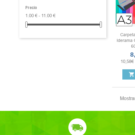
Precio
1.00 € - 11.00 €
Carpet
Iderama 
60
8
Pr
10,58
€
shopping_cart
Mostran