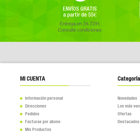
ENVÍOS GRATIS
a partir de 55€
Entrega en 24-72/H.
Consulte condiciones.
MI CUENTA
Categoría
Información personal
Novedades

Direcciones
Los más ven

Pedidos
Ofertas

Facturas por abono
Destacados

Mis Productos
