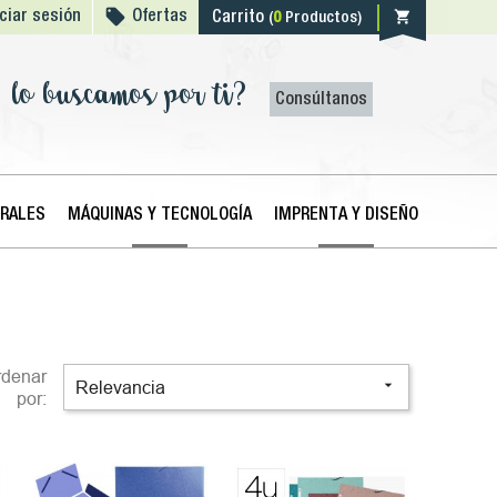

shopping_cart
iciar sesión
Ofertas
Carrito
(
0
Productos)
lo buscamos por ti?
Consúltanos
ERALES
MÁQUINAS Y TECNOLOGÍA
IMPRENTA Y DISEÑO
rdenar

Relevancia
por: