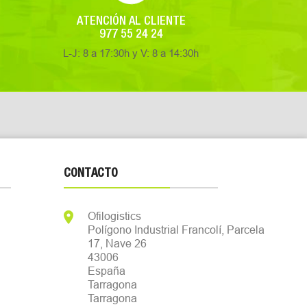
ATENCIÓN AL CLIENTE
977 55 24 24
L-J: 8 a 17:30h y V: 8 a 14:30h
CONTACTO

Ofilogistics
Polígono Industrial Francolí, Parcela
17, Nave 26
43006
España
Tarragona
Tarragona