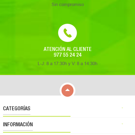
Sin compromiso
ATENCIÓN AL CLIENTE
977 55 24 24
L-J: 8 a 17:30h y V: 8 a 14:30h

CATEGORÍAS

INFORMACIÓN
