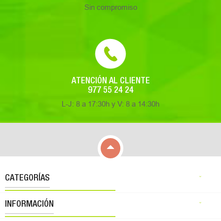
Sin compromiso
ATENCIÓN AL CLIENTE
977 55 24 24
L-J: 8 a 17:30h y V: 8 a 14:30h

CATEGORÍAS

INFORMACIÓN
