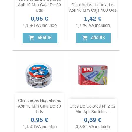
Apli 10 Mm Caja De 50
Chinchetas Niqueladas
Uds
Apli 10 Mm Caja 100 Uds
0,95 €
1,42 €
Precio
Precio
1,15
€
IVA incluído
1,72
€
IVA incluído
shopping_cart
shopping_cart
AÑADIR
AÑADIR
Chinchetas Niqueladas
Apli 10 Mm Caja De 50
Clips De Colores Nº 2 32
Uds
Mm Apli Surtidos...
0,95 €
0,69 €
Precio
Precio
1,15
€
IVA incluído
0,83
€
IVA incluído