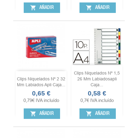
shopping_cart
shopping_cart
AÑADIR
AÑADIR
Clips Niquelados Nº 1,5
Clips Niquelados Nº 2 32
26 Mm Labiadosapli
Mm Labiados Apli Caja...
Caja...
0,65 €
0,58 €
Precio
Precio
0,79
€
IVA incluído
0,7
€
IVA incluído
shopping_cart
shopping_cart
AÑADIR
AÑADIR