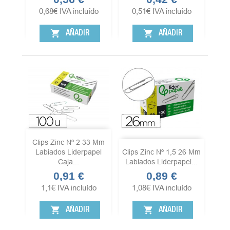
0,68
€
IVA incluído
0,51
€
IVA incluído
shopping_cart
shopping_cart
AÑADIR
AÑADIR
Clips Zinc Nº 2 33 Mm
Labiados Liderpapel
Clips Zinc Nº 1,5 26 Mm
Caja...
Labiados Liderpapel...
0,91 €
0,89 €
Precio
Precio
1,1
€
IVA incluído
1,08
€
IVA incluído
shopping_cart
shopping_cart
AÑADIR
AÑADIR