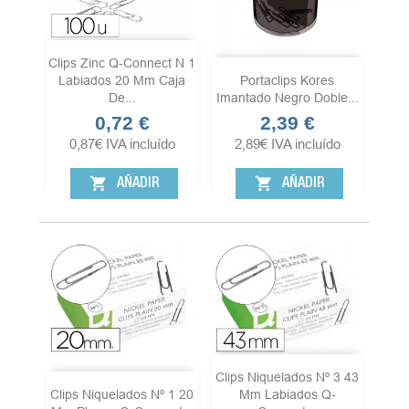
Clips Zinc Q-Connect N 1
Labiados 20 Mm Caja
Portaclips Kores
De...
Imantado Negro Doble...
0,72 €
2,39 €
Precio
Precio
0,87
€
IVA incluído
2,89
€
IVA incluído
shopping_cart
shopping_cart
AÑADIR
AÑADIR
Clips Niquelados Nº 3 43
Clips Niquelados Nº 1 20
Mm Labiados Q-