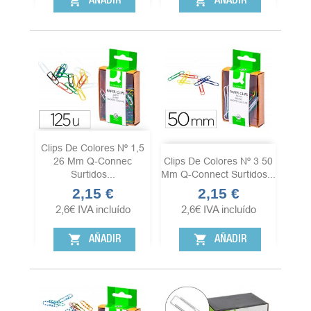
shopping_cart
shopping_cart
AÑADIR
AÑADIR
Clips De Colores Nº 1,5
26 Mm Q-Connec
Clips De Colores Nº 3 50
Surtidos...
Mm Q-Connect Surtidos...
2,15 €
2,15 €
Precio
Precio
2,6
€
IVA incluído
2,6
€
IVA incluído
shopping_cart
shopping_cart
AÑADIR
AÑADIR