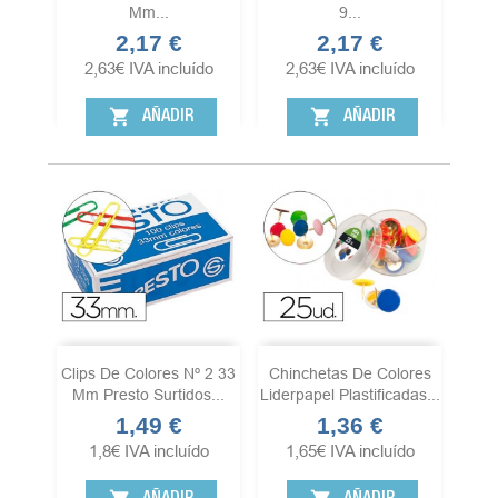
Mm...
9...
2,17 €
2,17 €
Precio
Precio
2,63
€
IVA incluído
2,63
€
IVA incluído
shopping_cart
shopping_cart
AÑADIR
AÑADIR
Clips De Colores Nº 2 33
Chinchetas De Colores
Mm Presto Surtidos...
Liderpapel Plastificadas...
1,49 €
1,36 €
Precio
Precio
1,8
€
IVA incluído
1,65
€
IVA incluído