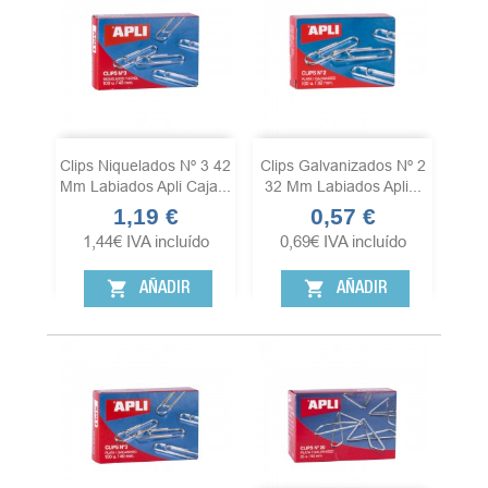
Clips Niquelados Nº 3 42
Clips Galvanizados Nº 2
Mm Labiados Apli Caja...
32 Mm Labiados Apli...
1,19 €
0,57 €
Precio
Precio
1,44
€
IVA incluído
0,69
€
IVA incluído
shopping_cart
shopping_cart
AÑADIR
AÑADIR