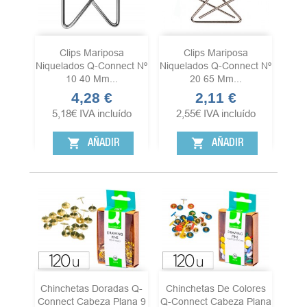
Clips Mariposa
Clips Mariposa
Niquelados Q-Connect Nº
Niquelados Q-Connect Nº
10 40 Mm...
20 65 Mm...
4,28 €
2,11 €
Precio
Precio
5,18
€
IVA incluído
2,55
€
IVA incluído
shopping_cart
shopping_cart
AÑADIR
AÑADIR
Chinchetas Doradas Q-
Chinchetas De Colores
Connect Cabeza Plana 9
Q-Connect Cabeza Plana