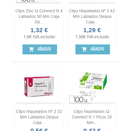
Clips Zinc Q-Connect N 4
Clips Niquelados Nº 3 42
Labiados 50 Mm Caja
Mm Labiados Dequa
De...
Caja...
1,32 €
1,29 €
Precio
Precio
1,6
€
IVA incluído
1,56
€
IVA incluído
shopping_cart
shopping_cart
AÑADIR
AÑADIR
Clips Niquelados Nº 2 32
Clips Niquelados Q-
Mm Labiados Dequa
Connect N 1 Picos 20
Caja...
Mm...
0,56 €
0,42 €
Precio
Precio