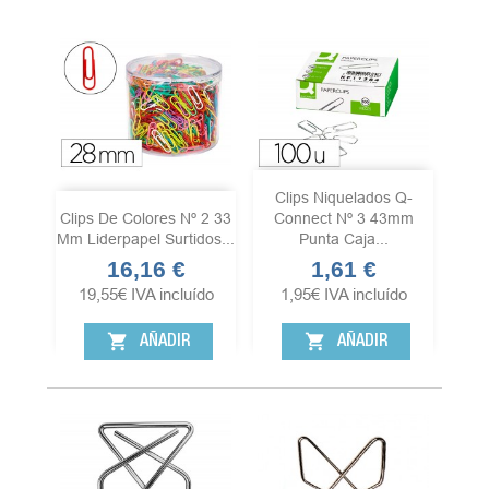
Clips Niquelados Q-
Clips De Colores Nº 2 33
Connect Nº 3 43mm
Mm Liderpapel Surtidos...
Punta Caja...
16,16 €
1,61 €
Precio
Precio
19,55
€
IVA incluído
1,95
€
IVA incluído
shopping_cart
shopping_cart
AÑADIR
AÑADIR