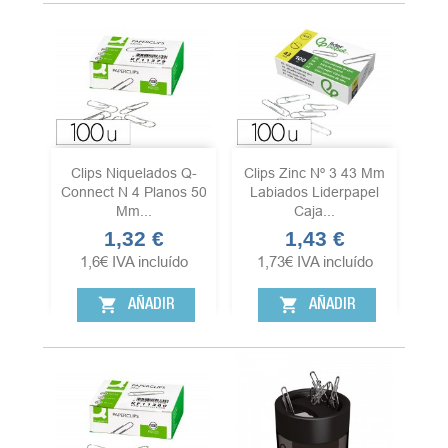
Clips Niquelados Q-
Clips Zinc Nº 3 43 Mm
Connect N 4 Planos 50
Labiados Liderpapel
Mm...
Caja...
1,32 €
1,43 €
Precio
Precio
1,6
€
IVA incluído
1,73
€
IVA incluído
shopping_cart
shopping_cart
AÑADIR
AÑADIR