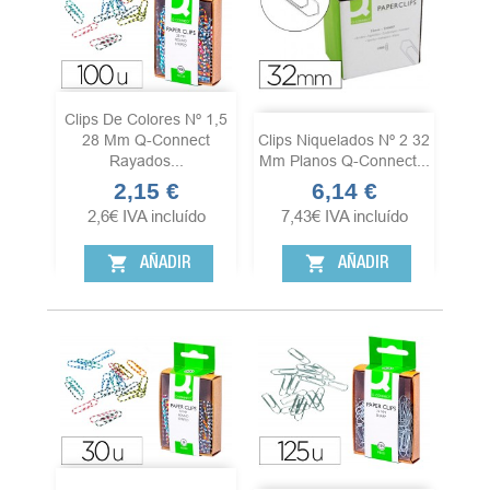
Clips De Colores Nº 1,5
28 Mm Q-Connect
Clips Niquelados Nº 2 32
Rayados...
Mm Planos Q-Connect...
2,15 €
6,14 €
Precio
Precio
2,6
€
IVA incluído
7,43
€
IVA incluído
shopping_cart
shopping_cart
AÑADIR
AÑADIR