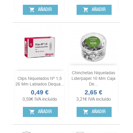
shopping_cart
shopping_cart
AÑADIR
AÑADIR
Chinchetas Niqueladas
Clips Niquelados Nº 1,5
Liderpapel 10 Mm Caja
26 Mm Labiados Dequa...
De...
0,49 €
2,65 €
Precio
Precio
0,59
€
IVA incluído
3,21
€
IVA incluído
shopping_cart
shopping_cart
AÑADIR
AÑADIR