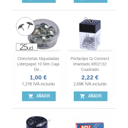
Chinchetas Niqueladas
Portaclips Q-Connect
Liderpapel 10 Mm Caja
Imantado Kf02132
De...
Cuadrado
1,00 €
2,22 €
Precio
Precio
1,21
€
IVA incluído
2,69
€
IVA incluído
shopping_cart
shopping_cart
AÑADIR
AÑADIR