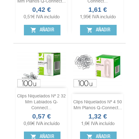
Mm Planos Q-Connect...
Connect...
0,42 €
1,61 €
Precio
Precio
0,51
€
IVA incluído
1,95
€
IVA incluído
shopping_cart
shopping_cart
AÑADIR
AÑADIR
Clips Niquelados Nº 2 32
Mm Labiados Q-
Clips Niquelados Nº 4 50
Connect...
Mm Planos Q-Connect...
0,57 €
1,32 €
Precio
Precio
0,69
€
IVA incluído
1,6
€
IVA incluído
shopping_cart
shopping_cart
AÑADIR
AÑADIR