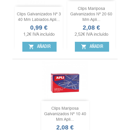
Clips Mariposa
Clips Galvanizados Nº 3
Galvanizados Nº 20 60
40 Mm Labiados Apli...
Mm Apli...
0,99 €
2,08 €
Precio
Precio
1,2
€
IVA incluído
2,52
€
IVA incluído
shopping_cart
shopping_cart
AÑADIR
AÑADIR
Clips Mariposa
Galvanizados Nº 10 40
Mm Apli...
2,08 €
Precio