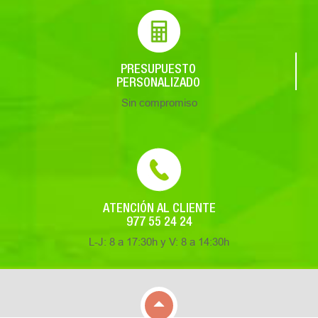
PRESUPUESTO
PERSONALIZADO
Sin compromiso
ATENCIÓN AL CLIENTE
977 55 24 24
L-J: 8 a 17:30h y V: 8 a 14:30h
