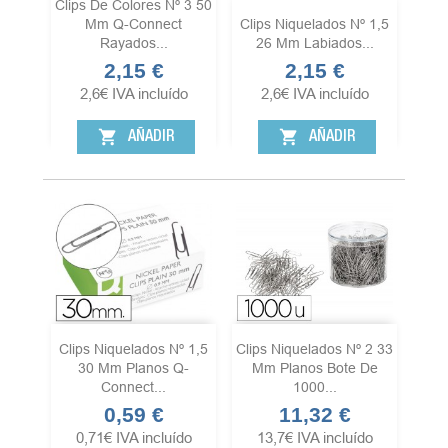
Clips De Colores Nº 3 50
Mm Q-Connect
Clips Niquelados Nº 1,5
Rayados...
26 Mm Labiados...
2,15 €
2,15 €
Precio
Precio
2,6
€
IVA incluído
2,6
€
IVA incluído
shopping_cart
shopping_cart
AÑADIR
AÑADIR
Clips Niquelados Nº 1,5
Clips Niquelados Nº 2 33
30 Mm Planos Q-
Mm Planos Bote De
Connect...
1000...
0,59 €
11,32 €
Precio
Precio
0,71
€
IVA incluído
13,7
€
IVA incluído