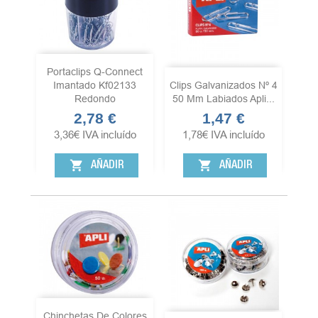
Portaclips Q-Connect
Imantado Kf02133
Clips Galvanizados Nº 4
Redondo
50 Mm Labiados Apli...
2,78 €
1,47 €
Precio
Precio
3,36
€
IVA incluído
1,78
€
IVA incluído
shopping_cart
shopping_cart
AÑADIR
AÑADIR
Chinchetas De Colores