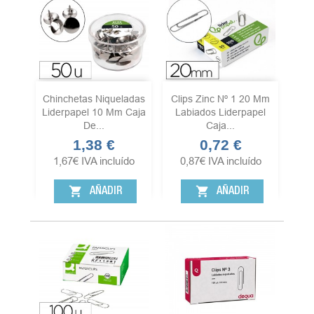
Chinchetas Niqueladas
Clips Zinc Nº 1 20 Mm
Liderpapel 10 Mm Caja
Labiados Liderpapel
De...
Caja...
1,38 €
0,72 €
Precio
Precio
1,67
€
IVA incluído
0,87
€
IVA incluído
shopping_cart
shopping_cart
AÑADIR
AÑADIR