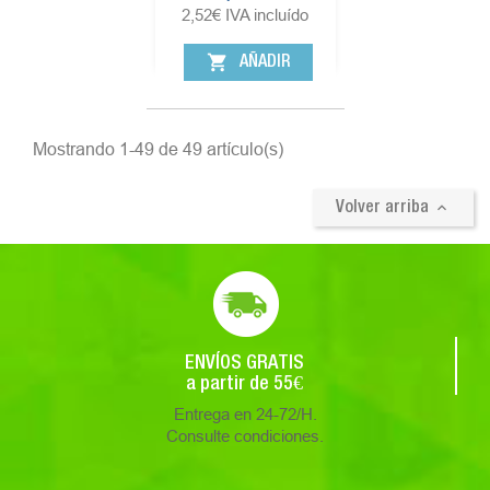
2,52
€
IVA incluído
shopping_cart
AÑADIR
Mostrando 1-49 de 49 artículo(s)

Volver arriba
ENVÍOS GRATIS
a partir de 55€
Entrega en 24-72/H.
Consulte condiciones.