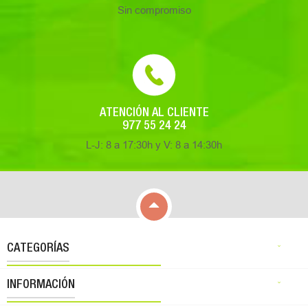
Sin compromiso
ATENCIÓN AL CLIENTE
977 55 24 24
L-J: 8 a 17:30h y V: 8 a 14:30h

CATEGORÍAS

INFORMACIÓN
