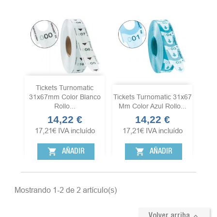
Tickets Turnomatic
31x67mm Color Blanco
Tickets Turnomatic 31x67
Rollo...
Mm Color Azul Rollo...
14,22 €
14,22 €
Precio
Precio
17,21
€
IVA incluído
17,21
€
IVA incluído
shopping_cart
shopping_cart
AÑADIR
AÑADIR
Mostrando 1-2 de 2 artículo(s)

Volver arriba