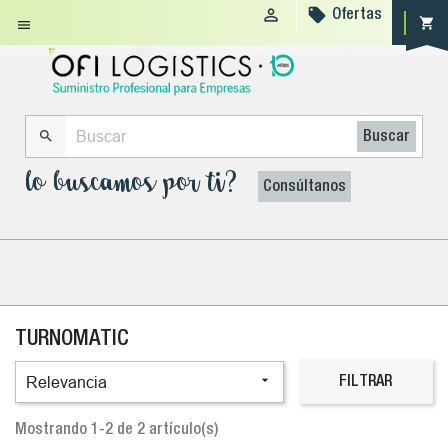


Ofertas
shopping_cart


Buscar
lo buscamos por ti?
Consúltanos
TURNOMATIC

Relevancia
FILTRAR
Mostrando 1-2 de 2 artículo(s)