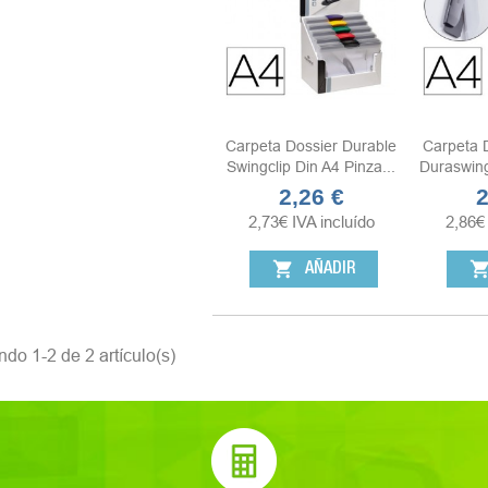
Carpeta Dossier Durable
Carpeta 
Swingclip Din A4 Pinza...
Duraswing
2,26 €
2
Precio
P
2,73
€
IVA incluído
2,86
€
shopping_cart
shopping_ca
AÑADIR
do 1-2 de 2 artículo(s)