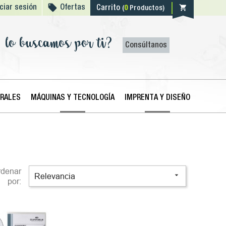

shopping_cart
iciar sesión
Ofertas
Carrito
(
0
Productos)
lo buscamos por ti?
Consúltanos
ERALES
MÁQUINAS Y TECNOLOGÍA
IMPRENTA Y DISEÑO
rdenar

Relevancia
por: