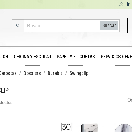

In

Buscar
CIÓN
OFICINA Y ESCOLAR
PAPEL Y ETIQUETAS
SERVICIOS GEN
Carpetas
Dossiers
Durable
Swingclip
LIP
O
ductos.