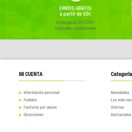
ENVÍOS GRATIS
a partir de 55€
Entrega en 24-72/H.
Consulte condiciones.
MI CUENTA
Categoría
Información personal
Novedades

Pedidos
Los más ven

Facturas por abono
Ofertas

Direcciones
Destacados
