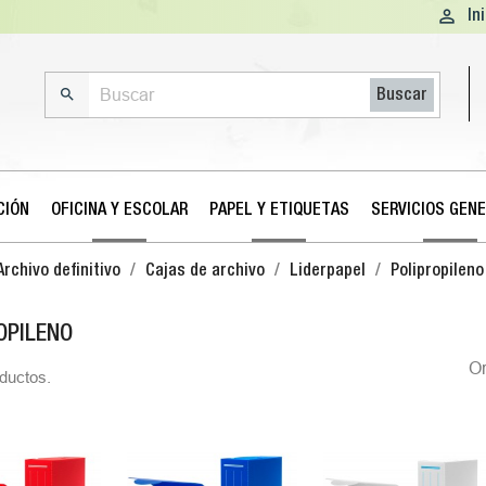

In

Buscar
CIÓN
OFICINA Y ESCOLAR
PAPEL Y ETIQUETAS
SERVICIOS GEN
Archivo definitivo
Cajas de archivo
Liderpapel
Polipropileno
OPILENO
O
ductos.