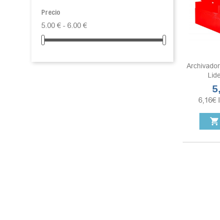
Precio
5.00 € - 6.00 €
Archivador 
Lide
5
Pr
6,16
€
shopping_cart