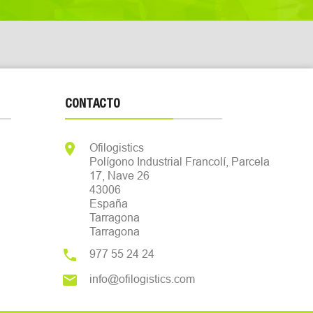
CONTACTO

Ofilogistics
Polígono Industrial Francolí, Parcela
17, Nave 26
43006
España
Tarragona
Tarragona

977 55 24 24

info@ofilogistics.com