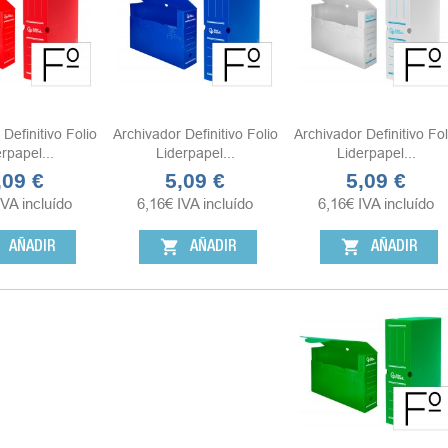
Definitivo Folio
Archivador Definitivo Folio
Archivador Definitivo Fol
rpapel...
Liderpapel...
Liderpapel...
,09 €
5,09 €
5,09 €
ecio
Precio
Precio
IVA incluído
6,16
€
IVA incluído
6,16
€
IVA incluído
shopping_cart
shopping_cart
AÑADIR
AÑADIR
AÑADIR