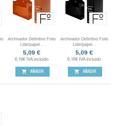
io
Archivador Definitivo Folio
Archivador Definitivo Folio
Liderpapel...
Liderpapel...
5,09 €
5,09 €
Precio
Precio
6,16
€
IVA incluído
6,16
€
IVA incluído
shopping_cart
shopping_cart
AÑADIR
AÑADIR