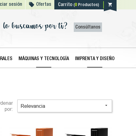

shopping_cart
iciar sesión
Ofertas
Carrito
(
0
Productos)
lo buscamos por ti?
Consúltanos
ERALES
MÁQUINAS Y TECNOLOGÍA
IMPRENTA Y DISEÑO
rdenar

Relevancia
por: