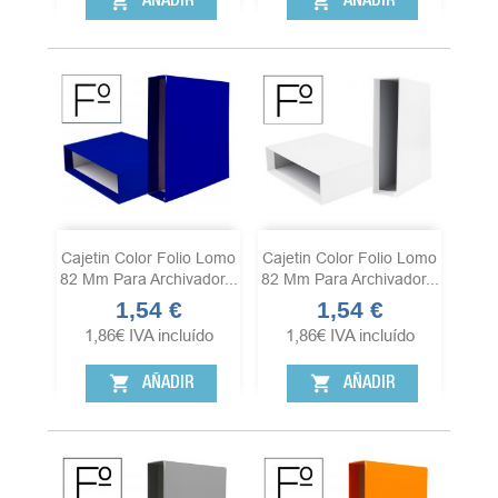
shopping_cart
shopping_cart
AÑADIR
AÑADIR
Cajetin Color Folio Lomo
Cajetin Color Folio Lomo
82 Mm Para Archivador...
82 Mm Para Archivador...
1,54 €
1,54 €
Precio
Precio
1,86
€
IVA incluído
1,86
€
IVA incluído
shopping_cart
shopping_cart
AÑADIR
AÑADIR