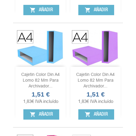
shopping_cart
shopping_cart
AÑADIR
AÑADIR
Cajetin Color Din A4
Cajetin Color Din A4
Lomo 82 Mm Para
Lomo 82 Mm Para
Archivador...
Archivador...
1,51 €
1,51 €
Precio
Precio
1,83
€
IVA incluído
1,83
€
IVA incluído
shopping_cart
shopping_cart
AÑADIR
AÑADIR