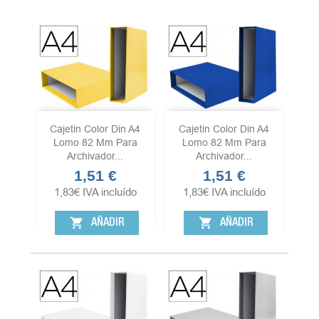
Cajetin Color Din A4
Cajetin Color Din A4
Lomo 82 Mm Para
Lomo 82 Mm Para
Archivador...
Archivador...
1,51 €
1,51 €
Precio
Precio
1,83
€
IVA incluído
1,83
€
IVA incluído
shopping_cart
shopping_cart
AÑADIR
AÑADIR