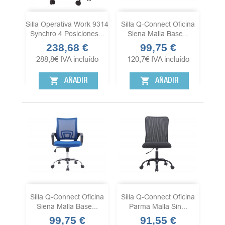
Silla Operativa Work 9314
Silla Q-Connect Oficina
Synchro 4 Posiciones...
Siena Malla Base...
238,68 €
99,75 €
Precio
Precio
288,8
€
IVA incluído
120,7
€
IVA incluído
shopping_cart
shopping_cart
AÑADIR
AÑADIR
Silla Q-Connect Oficina
Silla Q-Connect Oficina
Siena Malla Base...
Parma Malla Sin...
99,75 €
91,55 €
Precio
Precio