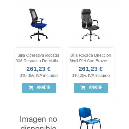
Silla Operativa Rocada
Silla Rocada Direccion
908 Respaldo De Malla...
Simil Piel Con Brazos...
261,23 €
261,23 €
Precio
Precio
316,09
€
IVA incluído
316,09
€
IVA incluído
shopping_cart
shopping_cart
AÑADIR
AÑADIR