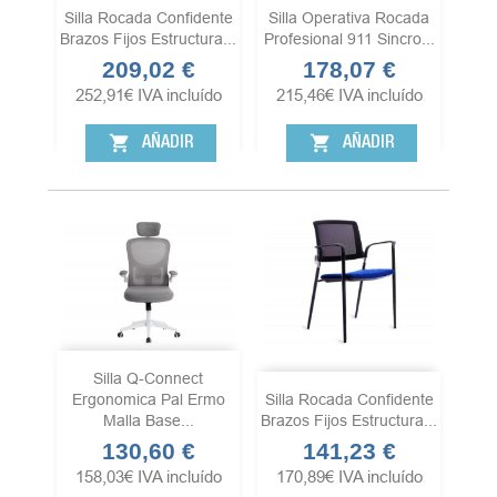
Silla Rocada Confidente
Silla Operativa Rocada
Brazos Fijos Estructura...
Profesional 911 Sincro...
209,02 €
178,07 €
Precio
Precio
252,91
€
IVA incluído
215,46
€
IVA incluído
shopping_cart
shopping_cart
AÑADIR
AÑADIR
Silla Q-Connect
Ergonomica Pal Ermo
Silla Rocada Confidente
Malla Base...
Brazos Fijos Estructura...
130,60 €
141,23 €
Precio
Precio
158,03
€
IVA incluído
170,89
€
IVA incluído