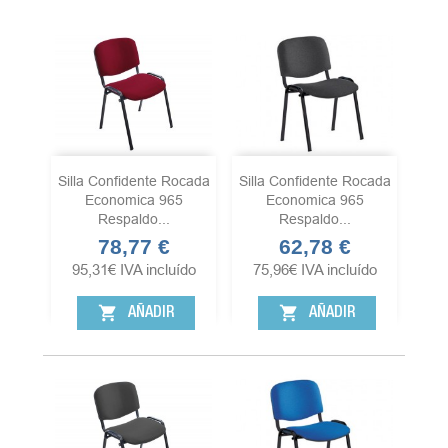
Silla Confidente Rocada
Silla Confidente Rocada
Economica 965
Economica 965
Respaldo...
Respaldo...
78,77 €
62,78 €
Precio
Precio
95,31
€
IVA incluído
75,96
€
IVA incluído
shopping_cart
shopping_cart
AÑADIR
AÑADIR