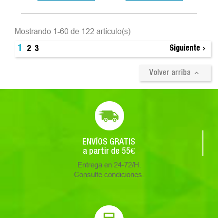
Mostrando 1-60 de 122 artículo(s)
1

Siguiente
2
3

Volver arriba
ENVÍOS GRATIS
a partir de 55€
Entrega en 24-72/H.
Consulte condiciones.