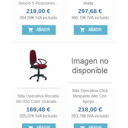
Syncro 5 Posiciones...
Malla...
219,00 €
297,68 €
Precio
Precio
264,99
€
IVA incluído
360,19
€
IVA incluído
shopping_cart
shopping_cart
AÑADIR
AÑADIR
Silla Operativa Click
Silla Operativa Rocada
Respaldo Alto Con
Rd-930 Color Granate...
Apoyo...
169,48 €
218,00 €
Precio
Precio
205,07
€
IVA incluído
263,78
€
IVA incluído