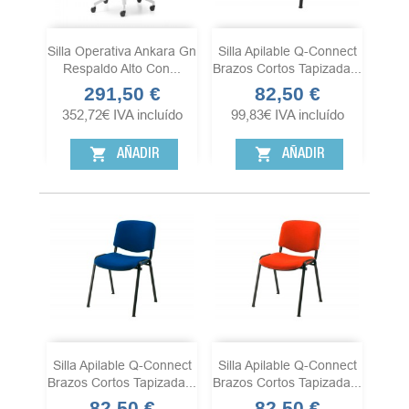
Silla Operativa Ankara Gn
Silla Apilable Q-Connect
Respaldo Alto Con...
Brazos Cortos Tapizada...
291,50 €
82,50 €
Precio
Precio
352,72
€
IVA incluído
99,83
€
IVA incluído
shopping_cart
shopping_cart
AÑADIR
AÑADIR
Silla Apilable Q-Connect
Silla Apilable Q-Connect
Brazos Cortos Tapizada...
Brazos Cortos Tapizada...
82,50 €
82,50 €
Precio
Precio