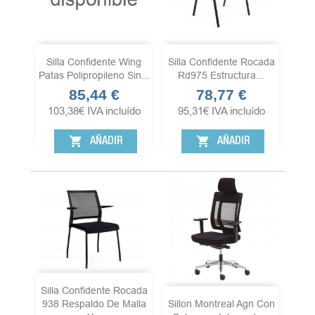
Silla Confidente Wing
Silla Confidente Rocada
Patas Polipropileno Sin...
Rd975 Estructura...
85,44 €
78,77 €
Precio
Precio
103,38
€
IVA incluído
95,31
€
IVA incluído
shopping_cart
shopping_cart
AÑADIR
AÑADIR
Silla Confidente Rocada
938 Respaldo De Malla
Sillon Montreal Agn Con