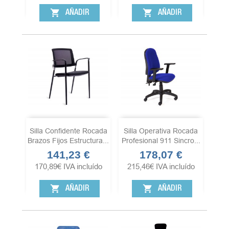
shopping_cart
shopping_cart
AÑADIR
AÑADIR
Silla Confidente Rocada
Silla Operativa Rocada
Brazos Fijos Estructura...
Profesional 911 Sincro...
141,23 €
178,07 €
Precio
Precio
170,89
€
IVA incluído
215,46
€
IVA incluído
shopping_cart
shopping_cart
AÑADIR
AÑADIR