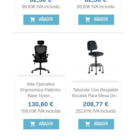
99,83
€
IVA incluído
99,83
€
IVA incluído
shopping_cart
shopping_cart
AÑADIR
AÑADIR
Silla Operativa
Ergonomica Palermo
Taburete Con Respaldo
Base Nylon...
Rocada Para Mesa De...
130,60 €
208,77 €
Precio
Precio
158,03
€
IVA incluído
252,61
€
IVA incluído
shopping_cart
shopping_cart
AÑADIR
AÑADIR