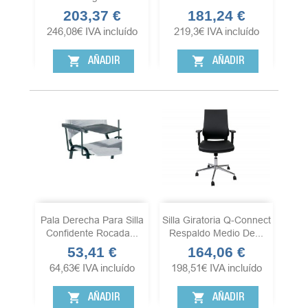
203,37 €
181,24 €
Precio
Precio
246,08
€
IVA incluído
219,3
€
IVA incluído
shopping_cart
shopping_cart
AÑADIR
AÑADIR
Pala Derecha Para Silla
Silla Giratoria Q-Connect
Confidente Rocada...
Respaldo Medio De...
53,41 €
164,06 €
Precio
Precio
64,63
€
IVA incluído
198,51
€
IVA incluído
shopping_cart
shopping_cart
AÑADIR
AÑADIR