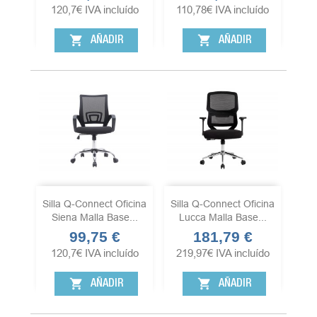
120,7
€
IVA incluído
110,78
€
IVA incluído
shopping_cart
shopping_cart
AÑADIR
AÑADIR
Silla Q-Connect Oficina
Silla Q-Connect Oficina
Siena Malla Base...
Lucca Malla Base...
99,75 €
181,79 €
Precio
Precio
120,7
€
IVA incluído
219,97
€
IVA incluído
shopping_cart
shopping_cart
AÑADIR
AÑADIR