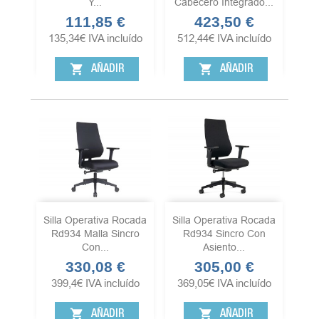
Y...
Cabecero Integrado...
111,85 €
423,50 €
Precio
Precio
135,34
€
IVA incluído
512,44
€
IVA incluído
shopping_cart
shopping_cart
AÑADIR
AÑADIR
Silla Operativa Rocada
Silla Operativa Rocada
Rd934 Malla Sincro
Rd934 Sincro Con
Con...
Asiento...
330,08 €
305,00 €
Precio
Precio
399,4
€
IVA incluído
369,05
€
IVA incluído
shopping_cart
shopping_cart
AÑADIR
AÑADIR