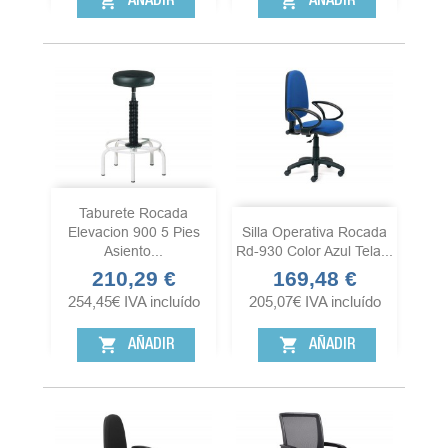
shopping_cart
shopping_cart
AÑADIR
AÑADIR
Taburete Rocada
Elevacion 900 5 Pies
Silla Operativa Rocada
Asiento...
Rd-930 Color Azul Tela...
210,29 €
169,48 €
Precio
Precio
254,45
€
IVA incluído
205,07
€
IVA incluído
shopping_cart
shopping_cart
AÑADIR
AÑADIR