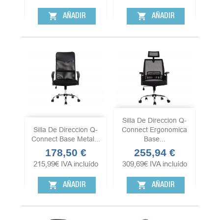
shopping_cart
shopping_cart
AÑADIR
AÑADIR
Silla De Direccion Q-
Silla De Direccion Q-
Connect Ergonomica
Connect Base Metal...
Base...
178,50 €
255,94 €
Precio
Precio
215,99
€
IVA incluído
309,69
€
IVA incluído
shopping_cart
shopping_cart
AÑADIR
AÑADIR