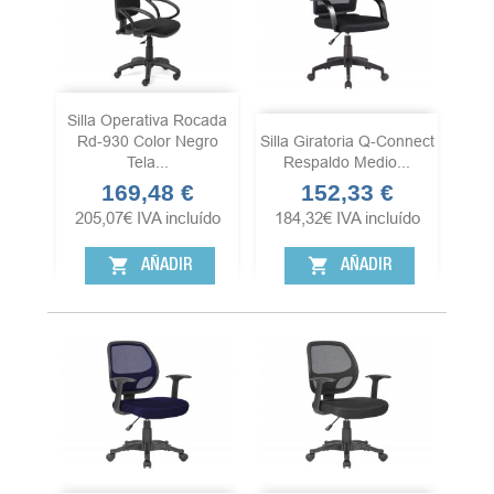
Silla Operativa Rocada
Rd-930 Color Negro
Silla Giratoria Q-Connect
Tela...
Respaldo Medio...
169,48 €
152,33 €
Precio
Precio
205,07
€
IVA incluído
184,32
€
IVA incluído
shopping_cart
shopping_cart
AÑADIR
AÑADIR