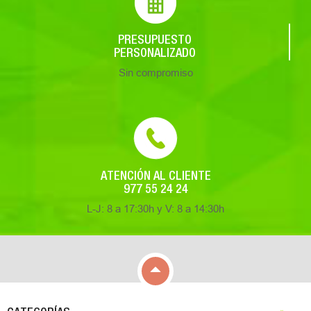
PRESUPUESTO
PERSONALIZADO
Sin compromiso
ATENCIÓN AL CLIENTE
977 55 24 24
L-J: 8 a 17:30h y V: 8 a 14:30h

