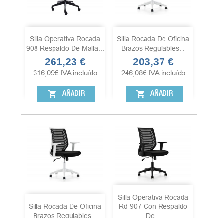
Silla Operativa Rocada
Silla Rocada De Oficina
908 Respaldo De Malla...
Brazos Regulables...
261,23 €
203,37 €
Precio
Precio
316,09
€
IVA incluído
246,08
€
IVA incluído
shopping_cart
shopping_cart
AÑADIR
AÑADIR
Silla Operativa Rocada
Silla Rocada De Oficina
Rd-907 Con Respaldo
Brazos Regulables...
De...