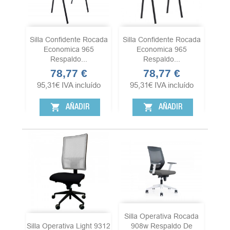
Silla Confidente Rocada
Silla Confidente Rocada
Economica 965
Economica 965
Respaldo...
Respaldo...
78,77 €
78,77 €
Precio
Precio
95,31
€
IVA incluído
95,31
€
IVA incluído
shopping_cart
shopping_cart
AÑADIR
AÑADIR
Silla Operativa Rocada
Silla Operativa Light 9312
908w Respaldo De