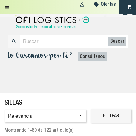


Ofertas
shopping_cart


Buscar
lo buscamos por ti?
Consúltanos
SILLAS

Relevancia
FILTRAR
Mostrando 1-60 de 122 artículo(s)