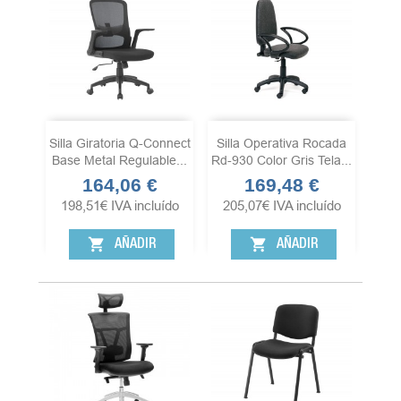
Silla Giratoria Q-Connect
Silla Operativa Rocada
Base Metal Regulable...
Rd-930 Color Gris Tela...
164,06 €
169,48 €
Precio
Precio
198,51
€
IVA incluído
205,07
€
IVA incluído
shopping_cart
shopping_cart
AÑADIR
AÑADIR