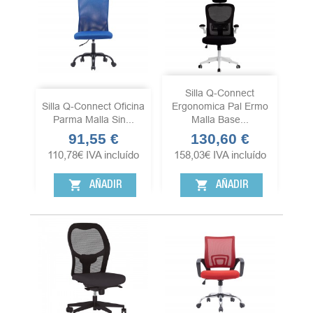
Silla Q-Connect
Silla Q-Connect Oficina
Ergonomica Pal Ermo
Parma Malla Sin...
Malla Base...
91,55 €
130,60 €
Precio
Precio
110,78
€
IVA incluído
158,03
€
IVA incluído
shopping_cart
shopping_cart
AÑADIR
AÑADIR