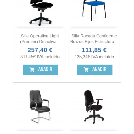
Silla Operativa Light
Silla Rocada Confidente
(premier) Delaoliva...
Brazos Fijos Estructura...
257,40 €
111,85 €
Precio
Precio
311,45
€
IVA incluído
135,34
€
IVA incluído
shopping_cart
shopping_cart
AÑADIR
AÑADIR