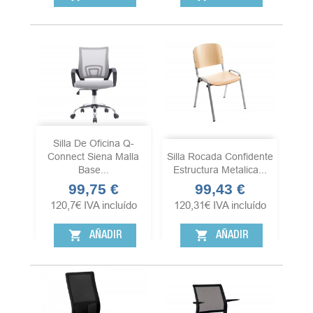
Silla De Oficina Q-
Connect Siena Malla
Silla Rocada Confidente
Base...
Estructura Metalica...
99,75 €
99,43 €
Precio
Precio
120,7
€
IVA incluído
120,31
€
IVA incluído
shopping_cart
shopping_cart
AÑADIR
AÑADIR