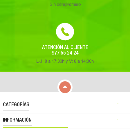
Sin compromiso
ATENCIÓN AL CLIENTE
977 55 24 24
L-J: 8 a 17:30h y V: 8 a 14:30h

CATEGORÍAS

INFORMACIÓN
