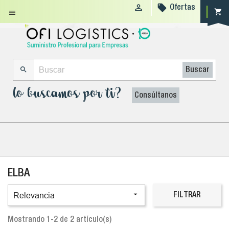


Ofertas
shopping_cart


Buscar
lo buscamos por ti?
Consúltanos
ELBA

Relevancia
FILTRAR
Mostrando 1-2 de 2 artículo(s)