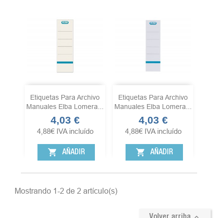
Etiquetas Para Archivo
Etiquetas Para Archivo
Manuales Elba Lomera...
Manuales Elba Lomera...
4,03 €
4,03 €
Precio
Precio
4,88
€
IVA incluído
4,88
€
IVA incluído
shopping_cart
shopping_cart
AÑADIR
AÑADIR
Mostrando 1-2 de 2 artículo(s)

Volver arriba