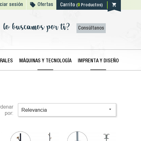

shopping_cart
iciar sesión
Ofertas
Carrito
(
0
Productos)
lo buscamos por ti?
Consúltanos
ERALES
MÁQUINAS Y TECNOLOGÍA
IMPRENTA Y DISEÑO
rdenar

Relevancia
por: