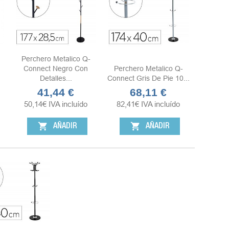
Perchero Metalico Q-
Connect Negro Con
Perchero Metalico Q-
Detalles...
Connect Gris De Pie 10...
41,44 €
68,11 €
Precio
Precio
50,14
€
IVA incluído
82,41
€
IVA incluído
shopping_cart
shopping_cart
AÑADIR
AÑADIR