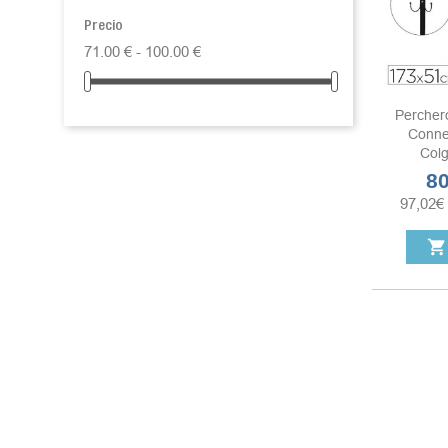
Precio
71.00 € - 100.00 €
Percher
Conne
Colg
80
Pre
97,02
€
shopping_cart