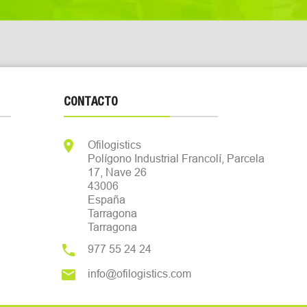
CONTACTO

Ofilogistics
Polígono Industrial Francolí, Parcela
17, Nave 26
43006
España
Tarragona
Tarragona

977 55 24 24

info@ofilogistics.com