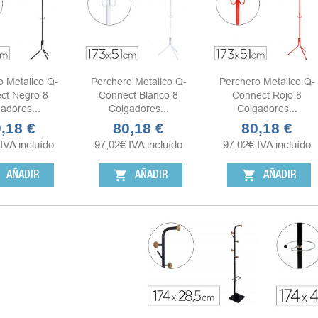
o Metalico Q-
Perchero Metalico Q-
Perchero Metalico Q-
ct Negro 8
Connect Blanco 8
Connect Rojo 8
adores...
Colgadores...
Colgadores...
,18 €
80,18 €
80,18 €
cio
Precio
Precio
IVA incluído
97,02
€
IVA incluído
97,02
€
IVA incluído
shopping_cart
shopping_cart
AÑADIR
AÑADIR
AÑADIR