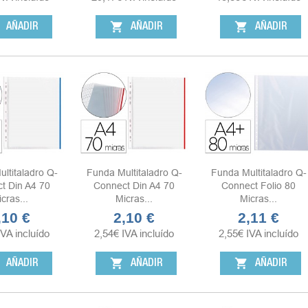
shopping_cart
shopping_cart
AÑADIR
AÑADIR
AÑADIR
ltitaladro Q-
Funda Multitaladro Q-
Funda Multitaladro Q-
t Din A4 70
Connect Din A4 70
Connect Folio 80
cras...
Micras...
Micras...
,10 €
2,10 €
2,11 €
ecio
Precio
Precio
IVA incluído
2,54
€
IVA incluído
2,55
€
IVA incluído
shopping_cart
shopping_cart
AÑADIR
AÑADIR
AÑADIR