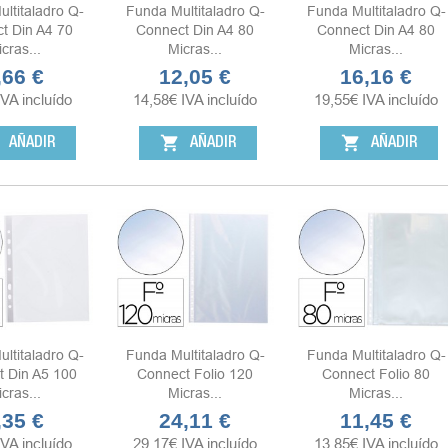
ltitaladro Q-
Funda Multitaladro Q-
Funda Multitaladro Q-
t Din A4 70
Connect Din A4 80
Connect Din A4 80
cras...
Micras...
Micras...
,66 €
12,05 €
16,16 €
ecio
Precio
Precio
IVA incluído
14,58
€
IVA incluído
19,55
€
IVA incluído
shopping_cart
shopping_cart
AÑADIR
AÑADIR
AÑADIR
ltitaladro Q-
Funda Multitaladro Q-
Funda Multitaladro Q-
 Din A5 100
Connect Folio 120
Connect Folio 80
cras...
Micras...
Micras...
,35 €
24,11 €
11,45 €
ecio
Precio
Precio
IVA incluído
29,17
€
IVA incluído
13,85
€
IVA incluído