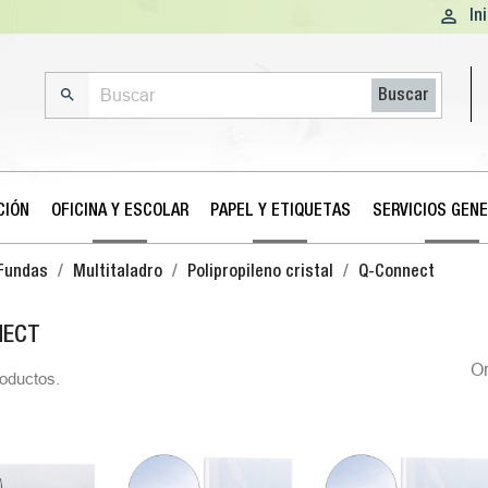

In

Buscar
CIÓN
OFICINA Y ESCOLAR
PAPEL Y ETIQUETAS
SERVICIOS GEN
Fundas
Multitaladro
Polipropileno cristal
Q-Connect
NECT
O
oductos.