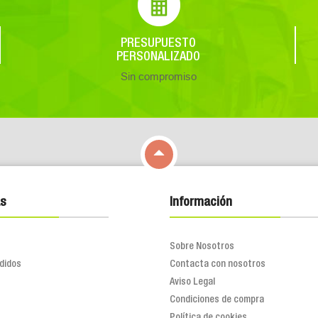
PRESUPUESTO
PERSONALIZADO
Sin compromiso

s
Información
Sobre Nosotros
didos
Contacta con nosotros
Aviso Legal
Condiciones de compra
Política de cookies