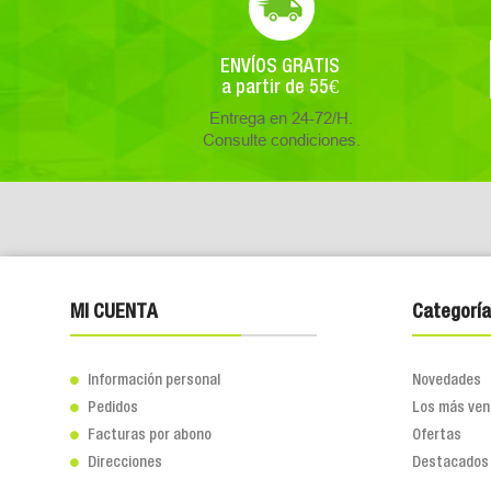
ENVÍOS GRATIS
a partir de 55€
Entrega en 24-72/H.
Consulte condiciones.
MI CUENTA
Categoría
Información personal
Novedades

Pedidos
Los más ven

Facturas por abono
Ofertas

Direcciones
Destacados
