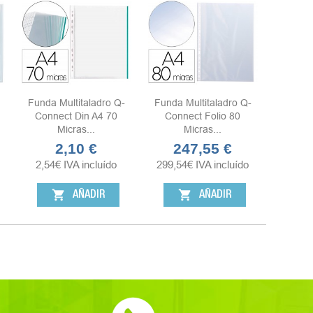
Funda Multitaladro Q-
Funda Multitaladro Q-
Connect Din A4 70
Connect Folio 80
Micras...
Micras...
2,10 €
247,55 €
Precio
Precio
2,54
€
IVA incluído
299,54
€
IVA incluído
shopping_cart
shopping_cart
AÑADIR
AÑADIR