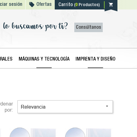

shopping_cart
iciar sesión
Ofertas
Carrito
(
0
Productos)
lo buscamos por ti?
Consúltanos
ERALES
MÁQUINAS Y TECNOLOGÍA
IMPRENTA Y DISEÑO
rdenar

Relevancia
por: