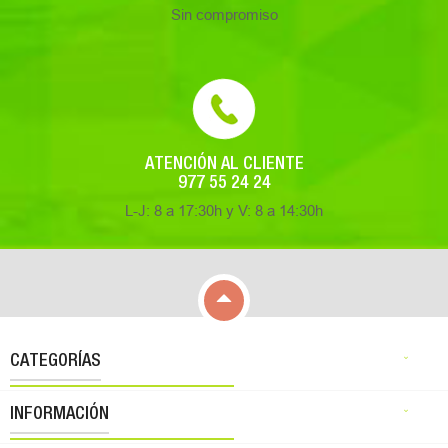
Sin compromiso
ATENCIÓN AL CLIENTE
977 55 24 24
L-J: 8 a 17:30h y V: 8 a 14:30h

CATEGORÍAS

INFORMACIÓN
