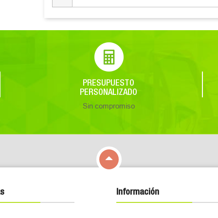
PRESUPUESTO
PERSONALIZADO
Sin compromiso

s
Información