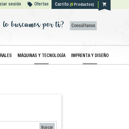

shopping_cart
iciar sesión
Ofertas
Carrito
(
0
Productos)
lo buscamos por ti?
Consúltanos
ERALES
MÁQUINAS Y TECNOLOGÍA
IMPRENTA Y DISEÑO
Buscar