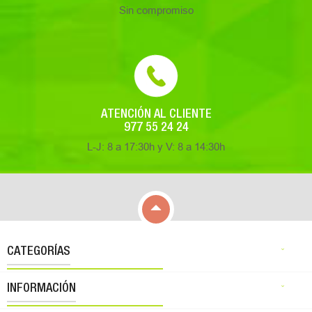
Sin compromiso
ATENCIÓN AL CLIENTE
977 55 24 24
L-J: 8 a 17:30h y V: 8 a 14:30h

CATEGORÍAS

INFORMACIÓN
