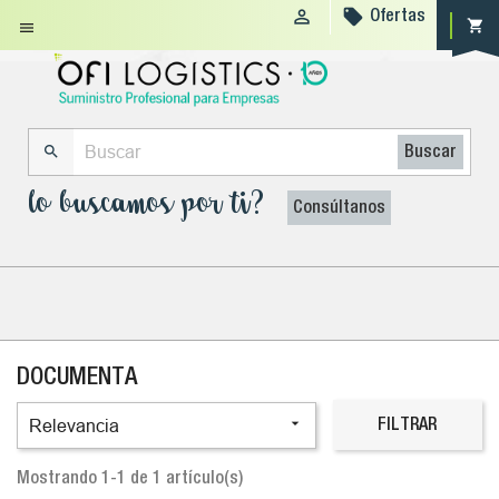


Ofertas
shopping_cart


Buscar
lo buscamos por ti?
Consúltanos
DOCUMENTA

Relevancia
FILTRAR
Mostrando 1-1 de 1 artículo(s)