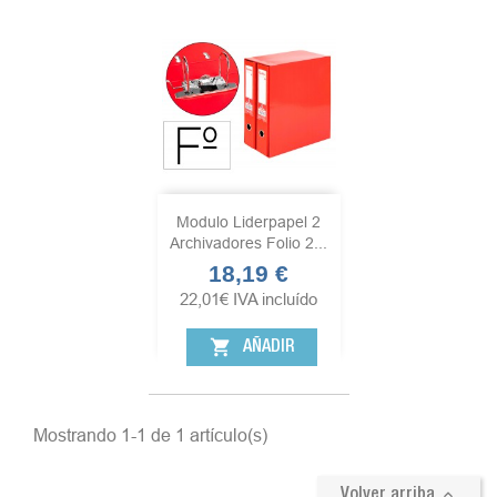
Modulo Liderpapel 2
Archivadores Folio 2...
18,19 €
Precio
22,01
€
IVA incluído
shopping_cart
AÑADIR
Mostrando 1-1 de 1 artículo(s)

Volver arriba