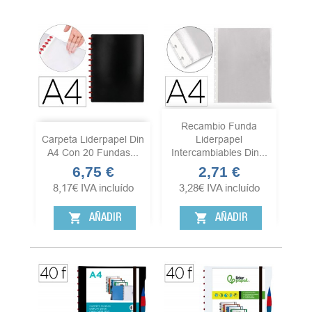
Recambio Funda
Carpeta Liderpapel Din
Liderpapel
A4 Con 20 Fundas...
Intercambiables Din...
6,75 €
2,71 €
Precio
Precio
8,17
€
IVA incluído
3,28
€
IVA incluído
shopping_cart
shopping_cart
AÑADIR
AÑADIR