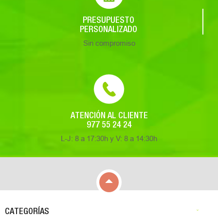
PRESUPUESTO
PERSONALIZADO
Sin compromiso
ATENCIÓN AL CLIENTE
977 55 24 24
L-J: 8 a 17:30h y V: 8 a 14:30h

CATEGORÍAS
