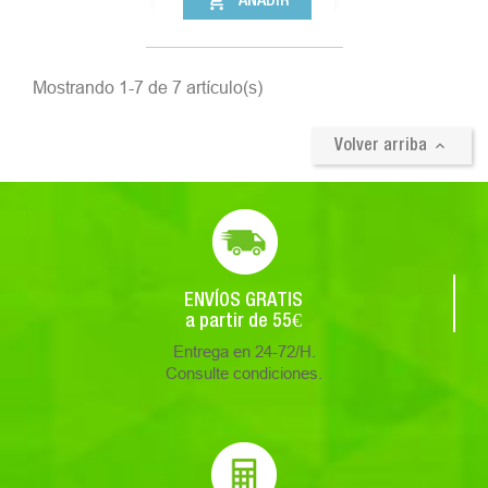
shopping_cart
AÑADIR
Mostrando 1-7 de 7 artículo(s)

Volver arriba
ENVÍOS GRATIS
a partir de 55€
Entrega en 24-72/H.
Consulte condiciones.