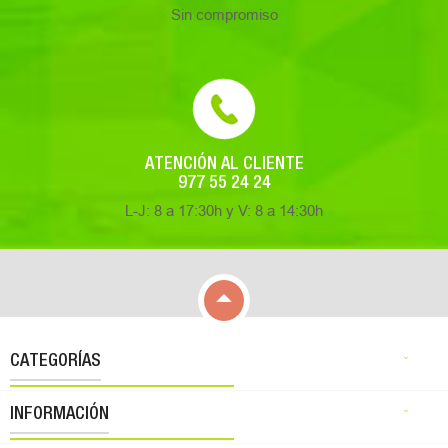
Sin compromiso
ATENCIÓN AL CLIENTE
977 55 24 24
L-J: 8 a 17:30h y V: 8 a 14:30h

CATEGORÍAS

INFORMACIÓN
