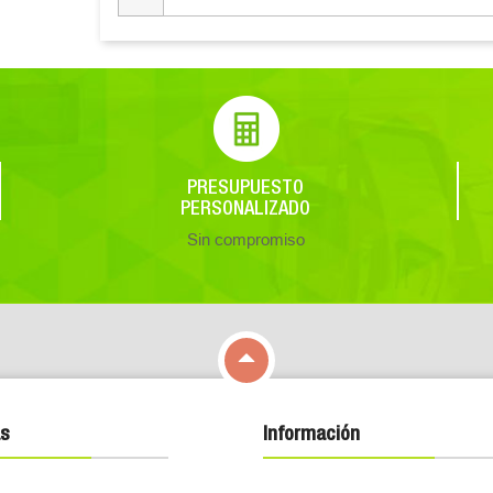
PRESUPUESTO
PERSONALIZADO
Sin compromiso

s
Información