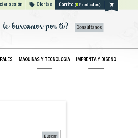

shopping_cart
iciar sesión
Ofertas
Carrito
(
0
Productos)
lo buscamos por ti?
Consúltanos
ERALES
MÁQUINAS Y TECNOLOGÍA
IMPRENTA Y DISEÑO
Buscar