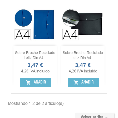
Sobre Broche Reciclado
Sobre Broche Reciclado
Leitz Din A4...
Leitz Din A4...
3,47 €
3,47 €
Precio
Precio
4,2
€
IVA incluído
4,2
€
IVA incluído
shopping_cart
shopping_cart
AÑADIR
AÑADIR
Mostrando 1-2 de 2 artículo(s)

Volver arriba