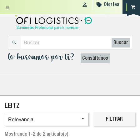


Ofertas
shopping_cart


Buscar
lo buscamos por ti?
Consúltanos
LEITZ

Relevancia
FILTRAR
Mostrando 1-2 de 2 artículo(s)