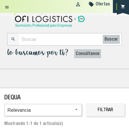


Ofertas
shopping_cart


Buscar
lo buscamos por ti?
Consúltanos
DEQUA

Relevancia
FILTRAR
Mostrando 1-1 de 1 artículo(s)