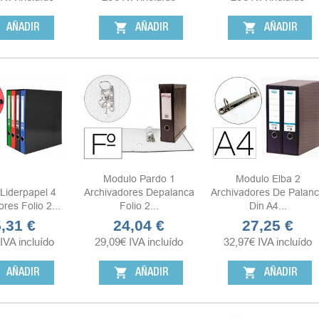
shopping_cart
shopping_cart
AÑADIR
AÑADIR
AÑADIR
Modulo Pardo 1
Modulo Elba 2
Liderpapel 4
Archivadores Depalanca
Archivadores De Palan
res Folio 2...
Folio 2...
Din A4...
,31 €
24,04 €
27,25 €
cio
Precio
Precio
IVA incluído
29,09
€
IVA incluído
32,97
€
IVA incluído
shopping_cart
shopping_cart
AÑADIR
AÑADIR
AÑADIR