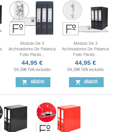
Modulo De 3
Modulo De 3
a
Archivadores De Palanca
Archivadores De Palanca
Folio Pardo...
Folio Pardo...
44,95 €
44,95 €
Precio
Precio
54,39
€
IVA incluído
54,39
€
IVA incluído
shopping_cart
shopping_cart
AÑADIR
AÑADIR