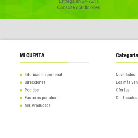
Entrega en 24-72/H.
Consulte condiciones.
MI CUENTA
Categoría
Información personal
Novedades

Direcciones
Los más ven

Pedidos
Ofertas

Facturas por abono
Destacados

Mis Productos
