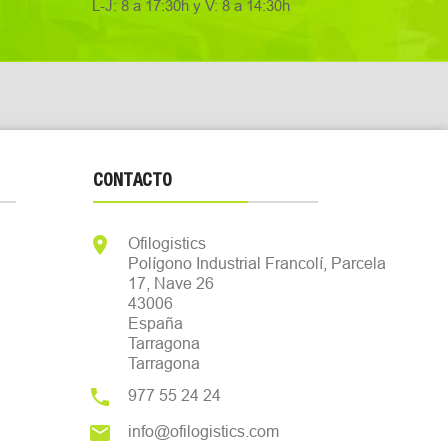
L-J: 8 a 17:30h y V: 8 a 14:30h
CONTACTO

Ofilogistics
Polígono Industrial Francolí, Parcela
17, Nave 26
43006
España
Tarragona
Tarragona

977 55 24 24

info@ofilogistics.com