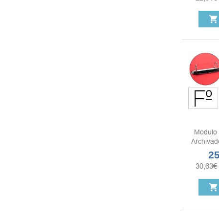
shopping_cart
Modulo 
Archivado
25
Pre
30,63
€
shopping_cart