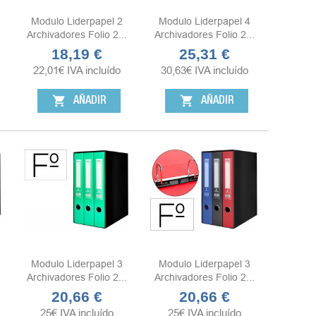
Modulo Liderpapel 2
Modulo Liderpapel 4
Archivadores Folio 2...
Archivadores Folio 2...
18,19 €
25,31 €
Precio
Precio
22,01
€
IVA incluído
30,63
€
IVA incluído
shopping_cart
shopping_cart
AÑADIR
AÑADIR
Modulo Liderpapel 3
Modulo Liderpapel 3
Archivadores Folio 2...
Archivadores Folio 2...
20,66 €
20,66 €
Precio
Precio
25
€
IVA incluído
25
€
IVA incluído