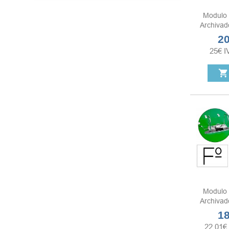
Modulo 
Archivado
20
Pre
25
€
I
shopping_cart
Modulo 
Archivado
18
Pre
22,01
€