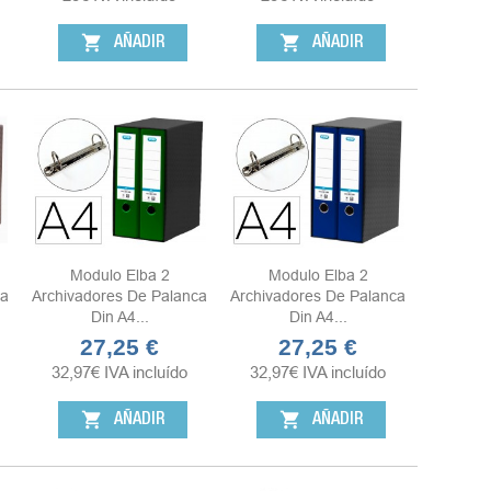
shopping_cart
shopping_cart
AÑADIR
AÑADIR
Modulo Elba 2
Modulo Elba 2
ca
Archivadores De Palanca
Archivadores De Palanca
Din A4...
Din A4...
27,25 €
27,25 €
Precio
Precio
32,97
€
IVA incluído
32,97
€
IVA incluído
shopping_cart
shopping_cart
AÑADIR
AÑADIR