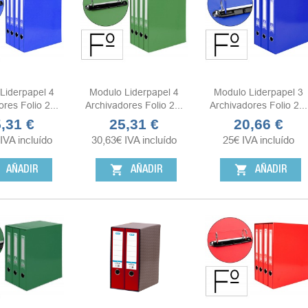
Liderpapel 4
Modulo Liderpapel 4
Modulo Liderpapel 3
res Folio 2...
Archivadores Folio 2...
Archivadores Folio 2...
,31 €
25,31 €
20,66 €
cio
Precio
Precio
IVA incluído
30,63
€
IVA incluído
25
€
IVA incluído
shopping_cart
shopping_cart
AÑADIR
AÑADIR
AÑADIR