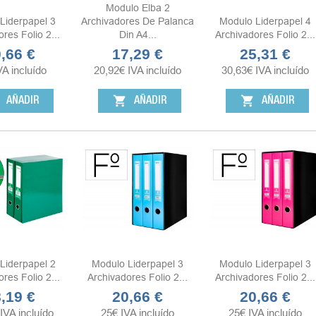
Modulo Elba 2
Liderpapel 3
Archivadores De Palanca
Modulo Liderpapel 4
res Folio 2...
Din A4...
Archivadores Folio 2...
,66 €
17,29 €
25,31 €
cio
Precio
Precio
VA incluído
20,92
€
IVA incluído
30,63
€
IVA incluído
shopping_cart
shopping_cart
AÑADIR
AÑADIR
AÑADIR
Liderpapel 2
Modulo Liderpapel 3
Modulo Liderpapel 3
res Folio 2...
Archivadores Folio 2...
Archivadores Folio 2...
,19 €
20,66 €
20,66 €
cio
Precio
Precio
IVA incluído
25
€
IVA incluído
25
€
IVA incluído