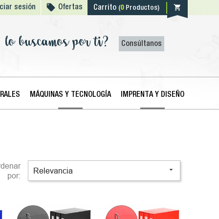

shopping_cart
iciar sesión
Ofertas
Carrito
(
0
Productos)
lo buscamos por ti?
Consúltanos
ERALES
MÁQUINAS Y TECNOLOGÍA
IMPRENTA Y DISEÑO
rdenar

Relevancia
por: