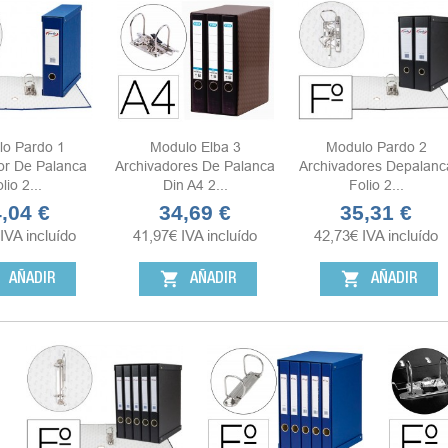
o Pardo 1
Modulo Elba 3
Modulo Pardo 2
or De Palanca
Archivadores De Palanca
Archivadores Depalanc
lio 2...
Din A4 2...
Folio 2...
,04 €
34,69 €
35,31 €
cio
Precio
Precio
IVA incluído
41,97
€
IVA incluído
42,73
€
IVA incluído
shopping_cart
shopping_cart
AÑADIR
AÑADIR
AÑADIR