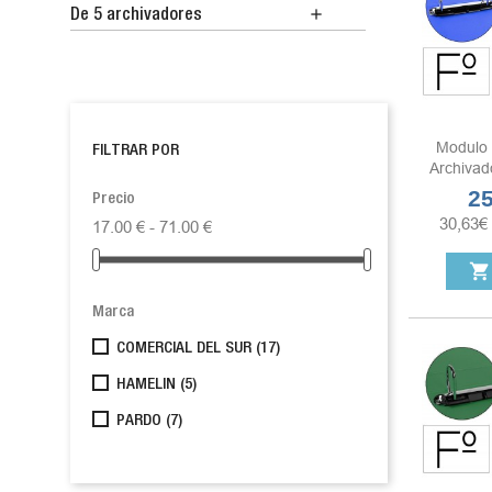

De 5 archivadores
Modulo 
FILTRAR POR
Archivado
25
Pre
Precio
30,63
€
17.00 € - 71.00 €
shopping_cart
Marca
COMERCIAL DEL SUR
(17)
HAMELIN
(5)
PARDO
(7)