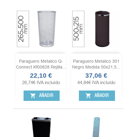
Paraguero Metalico Q-
Paraguero Metalico 301
Connect Kf00828 Rejilla...
Negro Medida 50x21,5...
22,10 €
37,06 €
Precio
Precio
26,74
€
IVA incluído
44,84
€
IVA incluído
shopping_cart
shopping_cart
AÑADIR
AÑADIR