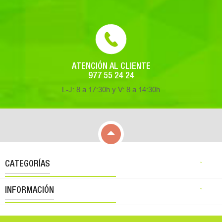
ATENCIÓN AL CLIENTE
977 55 24 24
L-J: 8 a 17:30h y V: 8 a 14:30h

CATEGORÍAS

INFORMACIÓN
