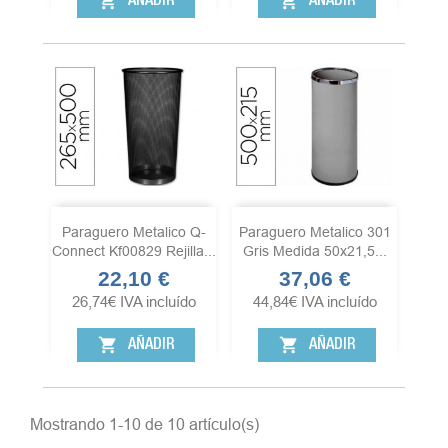
shopping_cart
shopping_cart
AÑADIR
AÑADIR
Paraguero Metalico Q-
Paraguero Metalico 301
Connect Kf00829 Rejilla...
Gris Medida 50x21,5...
22,10 €
37,06 €
Precio
Precio
26,74
€
IVA incluído
44,84
€
IVA incluído
shopping_cart
shopping_cart
AÑADIR
AÑADIR
Mostrando 1-10 de 10 artículo(s)