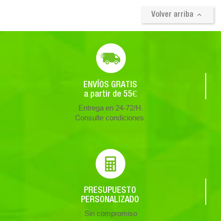

Volver arriba
ENVÍOS GRATIS
a partir de 55€
Entrega en 24-72/H.
Consulte condiciones.
PRESUPUESTO
PERSONALIZADO
Sin compromiso