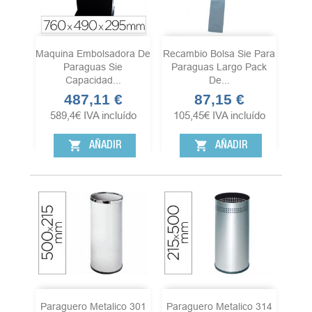
Maquina Embolsadora De
Recambio Bolsa Sie Para
Paraguas Sie
Paraguas Largo Pack
Capacidad...
De...
487,11 €
87,15 €
Precio
Precio
589,4
€
IVA incluído
105,45
€
IVA incluído
shopping_cart
shopping_cart
AÑADIR
AÑADIR
Paraguero Metalico 301
Paraguero Metalico 314