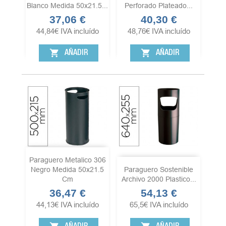
Blanco Medida 50x21.5...
Perforado Plateado...
37,06 €
40,30 €
Precio
Precio
44,84
€
IVA incluído
48,76
€
IVA incluído
shopping_cart
shopping_cart
AÑADIR
AÑADIR
Paraguero Metalico 306
Negro Medida 50x21.5
Paraguero Sostenible
Cm
Archivo 2000 Plastico...
36,47 €
54,13 €
Precio
Precio
44,13
€
IVA incluído
65,5
€
IVA incluído