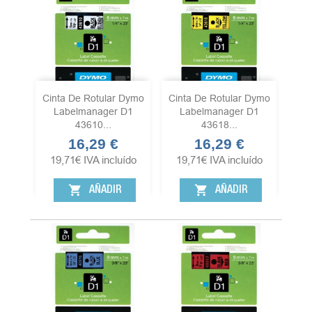
Cinta De Rotular Dymo
Cinta De Rotular Dymo
Labelmanager D1
Labelmanager D1
43610...
43618...
16,29 €
16,29 €
Precio
Precio
19,71
€
IVA incluído
19,71
€
IVA incluído
shopping_cart
shopping_cart
AÑADIR
AÑADIR