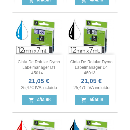
shopping_cart
shopping_cart
AÑADIR
AÑADIR
Cinta De Rotular Dymo
Cinta De Rotular Dymo
Labelmanager D1
Labelmanager D1
45014...
45013...
21,05 €
21,05 €
Precio
Precio
25,47
€
IVA incluído
25,47
€
IVA incluído
shopping_cart
shopping_cart
AÑADIR
AÑADIR