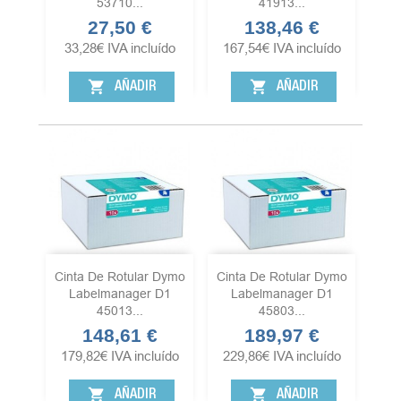
53710...
41913...
27,50 €
138,46 €
Precio
Precio
33,28
€
IVA incluído
167,54
€
IVA incluído
shopping_cart
shopping_cart
AÑADIR
AÑADIR
Cinta De Rotular Dymo
Cinta De Rotular Dymo
Labelmanager D1
Labelmanager D1
45013...
45803...
148,61 €
189,97 €
Precio
Precio
179,82
€
IVA incluído
229,86
€
IVA incluído
shopping_cart
shopping_cart
AÑADIR
AÑADIR