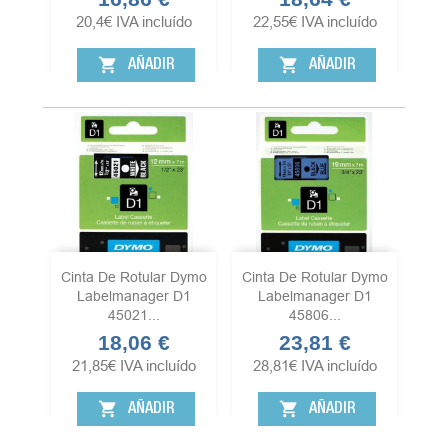
20,4
€
IVA incluído
22,55
€
IVA incluído
shopping_cart
shopping_cart
AÑADIR
AÑADIR
Cinta De Rotular Dymo
Cinta De Rotular Dymo
Labelmanager D1
Labelmanager D1
45021...
45806...
18,06 €
23,81 €
Precio
Precio
21,85
€
IVA incluído
28,81
€
IVA incluído
shopping_cart
shopping_cart
AÑADIR
AÑADIR