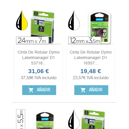
Cinta De Rotular Dymo
Cinta De Rotular Dymo
Labelmanager D1
Labelmanager D1
53718...
16957...
31,06 €
19,48 €
Precio
Precio
37,58
€
IVA incluído
23,57
€
IVA incluído
shopping_cart
shopping_cart
AÑADIR
AÑADIR