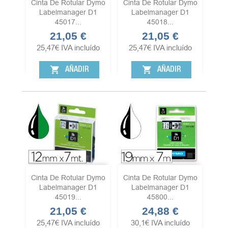
Cinta De Rotular Dymo
Cinta De Rotular Dymo
Labelmanager D1
Labelmanager D1
45017...
45018...
21,05 €
21,05 €
Precio
Precio
25,47
€
IVA incluído
25,47
€
IVA incluído
shopping_cart
shopping_cart
AÑADIR
AÑADIR
Cinta De Rotular Dymo
Cinta De Rotular Dymo
Labelmanager D1
Labelmanager D1
45019...
45800...
21,05 €
24,88 €
Precio
Precio
25,47
€
IVA incluído
30,1
€
IVA incluído