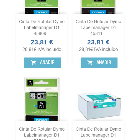
Cinta De Rotular Dymo
Cinta De Rotular Dymo
Labelmanager D1
Labelmanager D1
45809...
45811...
23,81 €
23,81 €
Precio
Precio
28,81
€
IVA incluído
28,81
€
IVA incluído
shopping_cart
shopping_cart
AÑADIR
AÑADIR
Cinta De Rotular Dymo
Cinta De Rotular Dymo
Labelmanager D1
Labelmanager D1