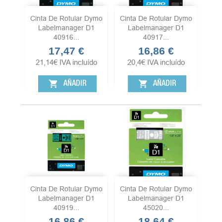
Cinta De Rotular Dymo
Cinta De Rotular Dymo
Labelmanager D1
Labelmanager D1
40916...
40917...
17,47 €
16,86 €
Precio
Precio
21,14
€
IVA incluído
20,4
€
IVA incluído
shopping_cart
shopping_cart
AÑADIR
AÑADIR
Cinta De Rotular Dymo
Cinta De Rotular Dymo
Labelmanager D1
Labelmanager D1
40919...
45020...
16,86 €
18,64 €
Precio
Precio