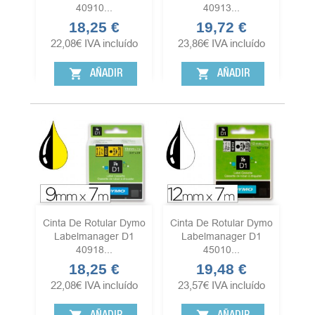
40910...
40913...
18,25 €
19,72 €
Precio
Precio
22,08
€
IVA incluído
23,86
€
IVA incluído
shopping_cart
shopping_cart
AÑADIR
AÑADIR
Cinta De Rotular Dymo
Cinta De Rotular Dymo
Labelmanager D1
Labelmanager D1
40918...
45010...
18,25 €
19,48 €
Precio
Precio
22,08
€
IVA incluído
23,57
€
IVA incluído