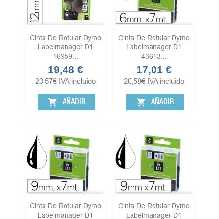
Cinta De Rotular Dymo
Cinta De Rotular Dymo
Labelmanager D1
Labelmanager D1
16959...
43613...
19,48 €
17,01 €
Precio
Precio
23,57
€
IVA incluído
20,58
€
IVA incluído
shopping_cart
shopping_cart
AÑADIR
AÑADIR
Cinta De Rotular Dymo
Cinta De Rotular Dymo
Labelmanager D1
Labelmanager D1