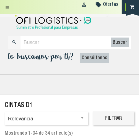


Ofertas
shopping_cart


Buscar
lo buscamos por ti?
Consúltanos
CINTAS D1

Relevancia
FILTRAR
Mostrando 1-34 de 34 artículo(s)