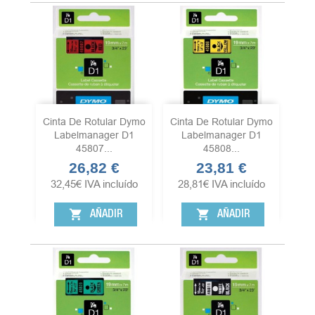
Cinta De Rotular Dymo
Cinta De Rotular Dymo
Labelmanager D1
Labelmanager D1
45807...
45808...
26,82 €
23,81 €
Precio
Precio
32,45
€
IVA incluído
28,81
€
IVA incluído
shopping_cart
shopping_cart
AÑADIR
AÑADIR