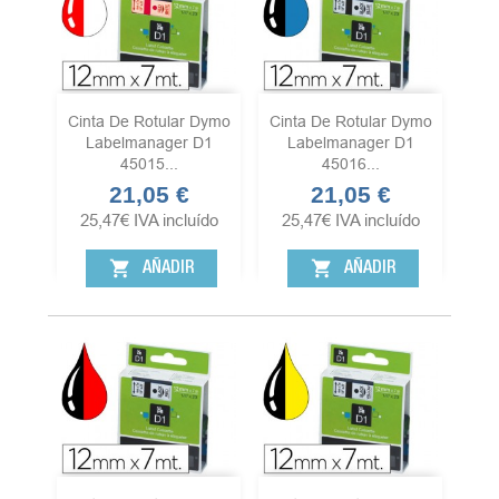
Cinta De Rotular Dymo
Cinta De Rotular Dymo
Labelmanager D1
Labelmanager D1
45015...
45016...
21,05 €
21,05 €
Precio
Precio
25,47
€
IVA incluído
25,47
€
IVA incluído
shopping_cart
shopping_cart
AÑADIR
AÑADIR