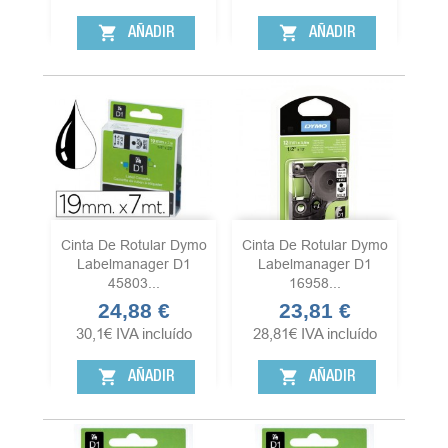
shopping_cart
shopping_cart
AÑADIR
AÑADIR
Cinta De Rotular Dymo
Cinta De Rotular Dymo
Labelmanager D1
Labelmanager D1
45803...
16958...
24,88 €
23,81 €
Precio
Precio
30,1
€
IVA incluído
28,81
€
IVA incluído
shopping_cart
shopping_cart
AÑADIR
AÑADIR