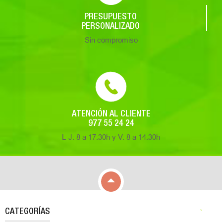
PRESUPUESTO
PERSONALIZADO
Sin compromiso
ATENCIÓN AL CLIENTE
977 55 24 24
L-J: 8 a 17:30h y V: 8 a 14:30h

CATEGORÍAS
