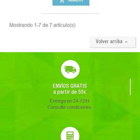
shopping_cart
AÑADIR
Mostrando 1-7 de 7 artículo(s)

Volver arriba
ENVÍOS GRATIS
a partir de 55€
Entrega en 24-72/H.
Consulte condiciones.