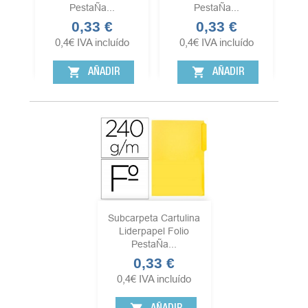
PestaÑa...
PestaÑa...
0,33 €
0,33 €
Precio
Precio
0,4
€
IVA incluído
0,4
€
IVA incluído
shopping_cart
shopping_cart
AÑADIR
AÑADIR
Subcarpeta Cartulina
Liderpapel Folio
PestaÑa...
0,33 €
Precio
0,4
€
IVA incluído