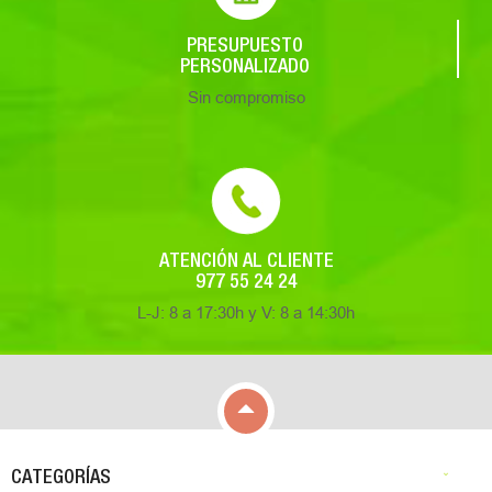
PRESUPUESTO
PERSONALIZADO
Sin compromiso
ATENCIÓN AL CLIENTE
977 55 24 24
L-J: 8 a 17:30h y V: 8 a 14:30h

CATEGORÍAS
