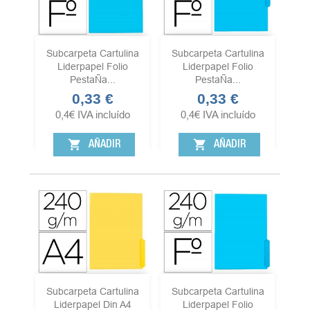
Subcarpeta Cartulina
Subcarpeta Cartulina
Liderpapel Folio
Liderpapel Folio
PestaÑa...
PestaÑa...
0,33 €
0,33 €
Precio
Precio
0,4
€
IVA incluído
0,4
€
IVA incluído
shopping_cart
shopping_cart
AÑADIR
AÑADIR
Subcarpeta Cartulina
Subcarpeta Cartulina
Liderpapel Din A4
Liderpapel Folio