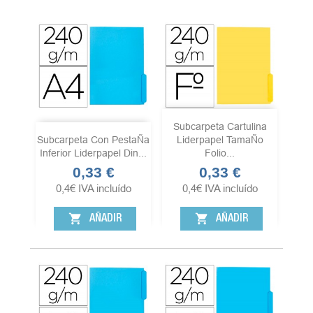
Subcarpeta Cartulina
Subcarpeta Con PestaÑa
Liderpapel TamaÑo
Inferior Liderpapel Din...
Folio...
0,33 €
0,33 €
Precio
Precio
0,4
€
IVA incluído
0,4
€
IVA incluído
shopping_cart
shopping_cart
AÑADIR
AÑADIR