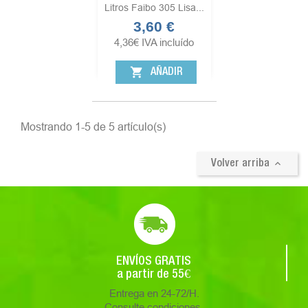
Litros Faibo 305 Lisa...
3,60 €
Precio
4,36
€
IVA incluído
shopping_cart
AÑADIR
Mostrando 1-5 de 5 artículo(s)

Volver arriba
ENVÍOS GRATIS
a partir de 55€
Entrega en 24-72/H.
Consulte condiciones.