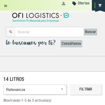


Ofertas
shopping_cart


Buscar
lo buscamos por ti?
Consúltanos
14 LITROS

Relevancia
FILTRAR
Mostrando 1-5 de 5 artículo(s)