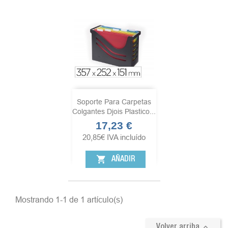
Soporte Para Carpetas
Colgantes Djois Plastico...
17,23 €
Precio
20,85
€
IVA incluído
shopping_cart
AÑADIR
Mostrando 1-1 de 1 artículo(s)

Volver arriba