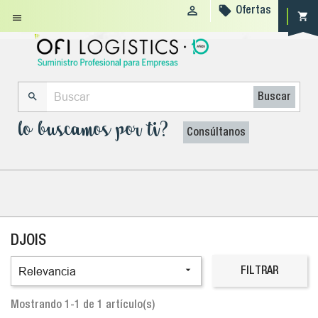


Ofertas
shopping_cart


Buscar
lo buscamos por ti?
Consúltanos
DJOIS

Relevancia
FILTRAR
Mostrando 1-1 de 1 artículo(s)