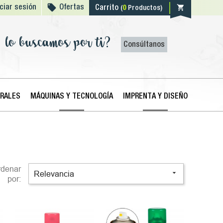

shopping_cart
iciar sesión
Ofertas
Carrito
(
0
Productos)
lo buscamos por ti?
Consúltanos
ERALES
MÁQUINAS Y TECNOLOGÍA
IMPRENTA Y DISEÑO
rdenar

Relevancia
por: