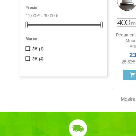
Precio
11.00 € - 39.00 €
Pegamento
Marca
Moun
Adh
3M
(1)
23
Pre
3M
(4)
28,62
€
shopping_cart
Mostran