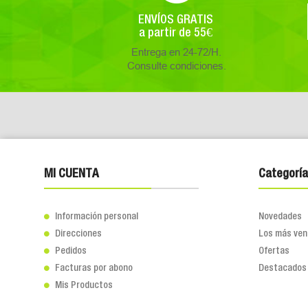
ENVÍOS GRATIS
a partir de 55€
Entrega en 24-72/H.
Consulte condiciones.
MI CUENTA
Categoría
Información personal
Novedades

Direcciones
Los más ven

Pedidos
Ofertas

Facturas por abono
Destacados

Mis Productos
