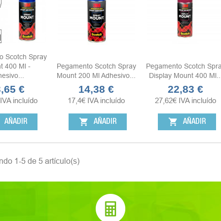
 Scotch Spray
t 400 Ml -
Pegamento Scotch Spray
Pegamento Scotch Spr
esivo...
Mount 200 Ml Adhesivo...
Display Mount 400 Ml..
,65 €
14,38 €
22,83 €
cio
Precio
Precio
IVA incluído
17,4
€
IVA incluído
27,62
€
IVA incluído
shopping_cart
shopping_cart
AÑADIR
AÑADIR
AÑADIR
do 1-5 de 5 artículo(s)