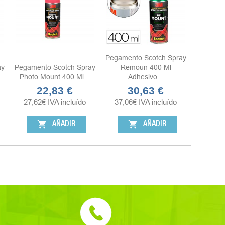
Pegamento Scotch Spray
ay
Pegamento Scotch Spray
Remoun 400 Ml
.
Photo Mount 400 Ml...
Adhesivo...
22,83 €
30,63 €
Precio
Precio
27,62
€
IVA incluído
37,06
€
IVA incluído
shopping_cart
shopping_cart
AÑADIR
AÑADIR