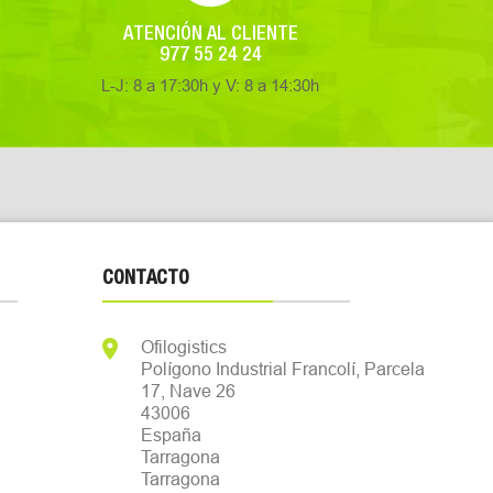
ATENCIÓN AL CLIENTE
977 55 24 24
L-J: 8 a 17:30h y V: 8 a 14:30h
CONTACTO

Ofilogistics
Polígono Industrial Francolí, Parcela
17, Nave 26
43006
España
Tarragona
Tarragona