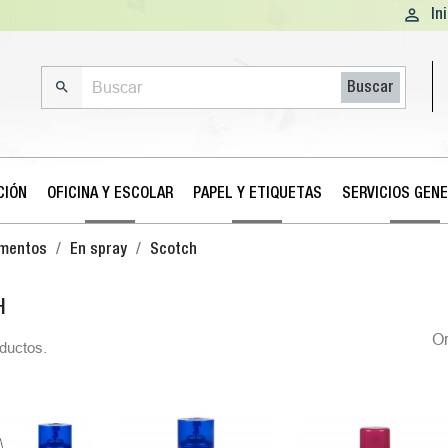

In

Buscar
CIÓN
OFICINA Y ESCOLAR
PAPEL Y ETIQUETAS
SERVICIOS GEN
mentos
En spray
Scotch
H
O
ductos.