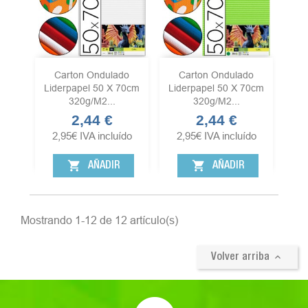
Carton Ondulado
Carton Ondulado
Liderpapel 50 X 70cm
Liderpapel 50 X 70cm
320g/m2...
320g/m2...
2,44 €
2,44 €
Precio
Precio
2,95
€
IVA incluído
2,95
€
IVA incluído
shopping_cart
shopping_cart
AÑADIR
AÑADIR
Mostrando 1-12 de 12 artículo(s)

Volver arriba