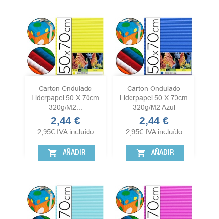
Carton Ondulado
Carton Ondulado
Liderpapel 50 X 70cm
Liderpapel 50 X 70cm
320g/m2...
320g/m2 Azul
2,44 €
2,44 €
Precio
Precio
2,95
€
IVA incluído
2,95
€
IVA incluído
shopping_cart
shopping_cart
AÑADIR
AÑADIR