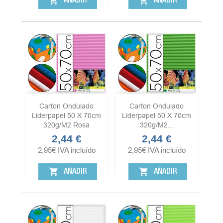
shopping_cart
shopping_cart
AÑADIR
AÑADIR
Carton Ondulado
Carton Ondulado
Liderpapel 50 X 70cm
Liderpapel 50 X 70cm
320g/m2 Rosa
320g/m2...
2,44 €
2,44 €
Precio
Precio
2,95
€
IVA incluído
2,95
€
IVA incluído
shopping_cart
shopping_cart
AÑADIR
AÑADIR