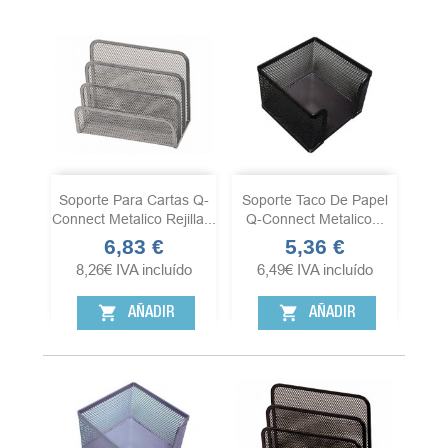
Soporte Para Cartas Q-
Soporte Taco De Papel
Connect Metalico Rejilla...
Q-Connect Metalico...
6,83 €
5,36 €
Precio
Precio
8,26
€
IVA incluído
6,49
€
IVA incluído
shopping_cart
shopping_cart
AÑADIR
AÑADIR