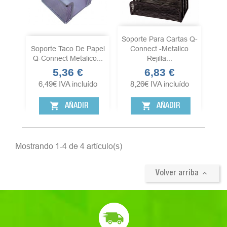
Soporte Para Cartas Q-
Soporte Taco De Papel
Connect -metalico
Q-Connect Metalico...
Rejilla...
5,36 €
6,83 €
Precio
Precio
6,49
€
IVA incluído
8,26
€
IVA incluído
shopping_cart
shopping_cart
AÑADIR
AÑADIR
Mostrando 1-4 de 4 artículo(s)

Volver arriba