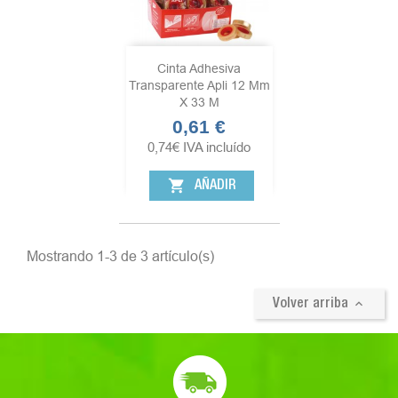
Cinta Adhesiva
Transparente Apli 12 Mm
X 33 M
0,61 €
Precio
0,74
€
IVA incluído
shopping_cart
AÑADIR
Mostrando 1-3 de 3 artículo(s)

Volver arriba