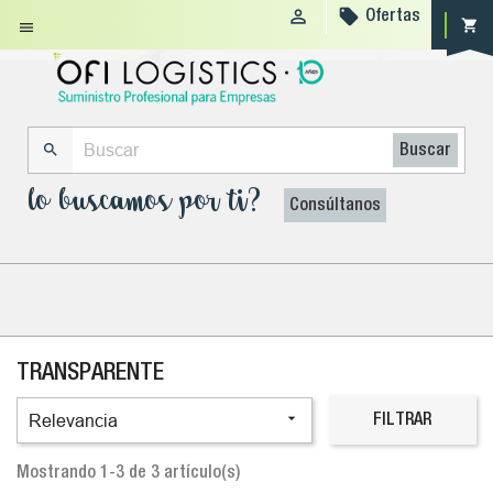


Ofertas
shopping_cart


Buscar
lo buscamos por ti?
Consúltanos
TRANSPARENTE

Relevancia
FILTRAR
Mostrando 1-3 de 3 artículo(s)