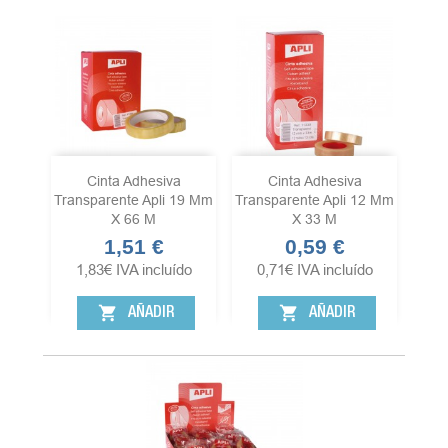
Cinta Adhesiva
Cinta Adhesiva
Transparente Apli 19 Mm
Transparente Apli 12 Mm
X 66 M
X 33 M
1,51 €
0,59 €
Precio
Precio
1,83
€
IVA incluído
0,71
€
IVA incluído
shopping_cart
shopping_cart
AÑADIR
AÑADIR