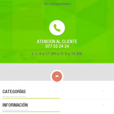
Sin compromiso
ATENCIÓN AL CLIENTE
977 55 24 24
L-J: 8 a 17:30h y V: 8 a 14:30h

CATEGORÍAS

INFORMACIÓN
