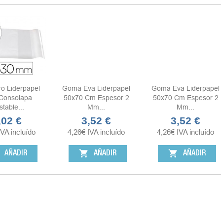
ro Liderpapel
Goma Eva Liderpapel
Goma Eva Liderpapel
Consolapa
50x70 Cm Espesor 2
50x70 Cm Espesor 2
stable...
Mm...
Mm...
,02 €
3,52 €
3,52 €
ecio
Precio
Precio
IVA incluído
4,26
€
IVA incluído
4,26
€
IVA incluído
shopping_cart
shopping_cart
AÑADIR
AÑADIR
AÑADIR