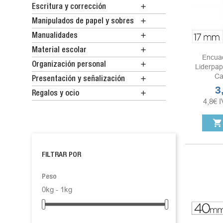

Escritura y corrección

Manipulados de papel y sobres

Manualidades

Material escolar
Encua

Organización personal
Liderpap
Ca

Presentación y señalización
3
Pr

Regalos y ocio
4,8
€
I
shopping_cart
FILTRAR POR
Peso
0kg - 1kg