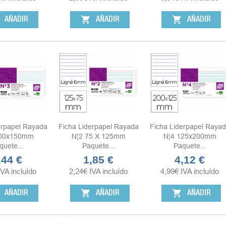
shopping_cart
shopping_cart
AÑADIR
AÑADIR
AÑADIR
erpapel Rayada
Ficha Liderpapel Rayada
Ficha Liderpapel Raya
100x150mm
N¦2 75 X 125mm
N¦4 125x200mm
quete...
Paquete...
Paquete...
,44 €
1,85 €
4,12 €
ecio
Precio
Precio
IVA incluído
2,24
€
IVA incluído
4,99
€
IVA incluído
shopping_cart
shopping_cart
AÑADIR
AÑADIR
AÑADIR