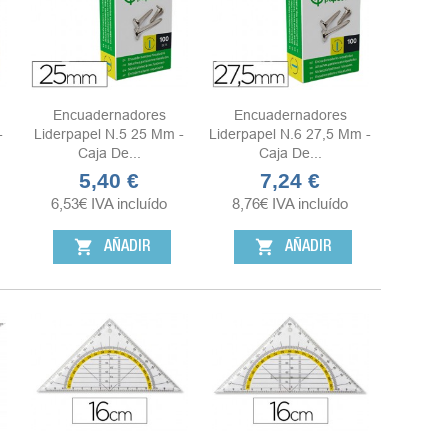
Encuadernadores
Encuadernadores
-
Liderpapel N.5 25 Mm -
Liderpapel N.6 27,5 Mm -
Caja De...
Caja De...
5,40 €
7,24 €
Precio
Precio
6,53
€
IVA incluído
8,76
€
IVA incluído
shopping_cart
shopping_cart
AÑADIR
AÑADIR