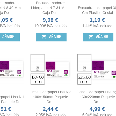
dernadores
Encuadernadores
el N.8 40 Mm -
Liderpapel N.7 31 Mm -
Escuadra Liderpapel 3
ja De...
Caja De...
Cm Plastico Cristal
,05 €
9,08 €
1,19 €
cio
Precio
Precio
IVA incluído
10,99
€
IVA incluído
1,44
€
IVA incluído
shopping_cart
shopping_cart
AÑADIR
AÑADIR
AÑADIR
Ficha Liderpapel Lisa N¦3
Ficha Liderpapel Lisa N
rpapel Lisa N¦1
100x150mm Paquete
160x220mm Paquete
Paquete De...
De...
De...
,51 €
2,44 €
4,99 €
ecio
Precio
Precio
IVA incluído
2,95
€
IVA incluído
6,04
€
IVA incluído