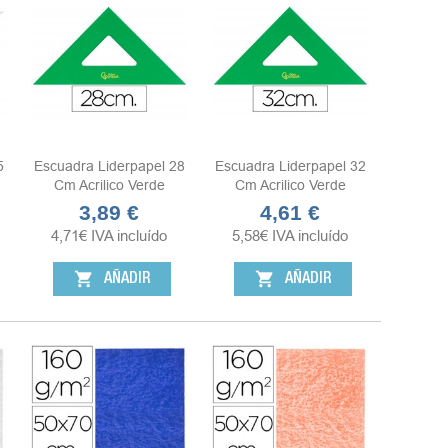
5
Escuadra Liderpapel 28
Escuadra Liderpapel 32
Cm Acrilico Verde
Cm Acrilico Verde
3,89 €
4,61 €
Precio
Precio
4,71
€
IVA incluído
5,58
€
IVA incluído
shopping_cart
shopping_cart
AÑADIR
AÑADIR