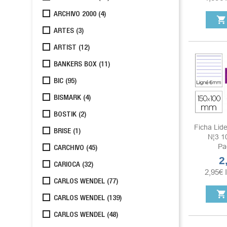
ARCHIVO 2000
(4)
shopping_cart
ARTES
(3)
ARTIST
(12)
BANKERS BOX
(11)
BIC
(95)
BISMARK
(4)
BOSTIK
(2)
Ficha Lid
BRISE
(1)
N¦3 
Pa
CARCHIVO
(45)
2
Pr
CARIOCA
(32)
2,95
€
CARLOS WENDEL
(77)
shopping_cart
CARLOS WENDEL
(139)
CARLOS WENDEL
(48)