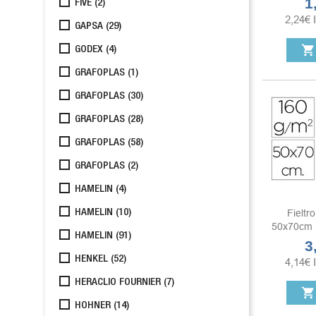
1
Pr
FIVE
(2)
2,24
€
GAPSA
(29)
shopping_cart
GODEX
(4)
GRAFOPLAS
(1)
GRAFOPLAS
(30)
GRAFOPLAS
(28)
GRAFOPLAS
(58)
GRAFOPLAS
(2)
HAMELIN
(4)
Fieltr
HAMELIN
(10)
50x70cm 
HAMELIN
(91)
3
Pr
HENKEL
(52)
4,14
€
HERACLIO FOURNIER
(7)
shopping_cart
HOHNER
(14)