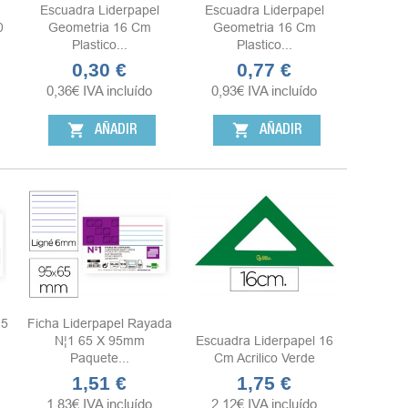
Escuadra Liderpapel
Escuadra Liderpapel
0
Geometria 16 Cm
Geometria 16 Cm
Plastico...
Plastico...
0,30 €
0,77 €
Precio
Precio
0,36
€
IVA incluído
0,93
€
IVA incluído
shopping_cart
shopping_cart
AÑADIR
AÑADIR
¦5
Ficha Liderpapel Rayada
N¦1 65 X 95mm
Escuadra Liderpapel 16
Paquete...
Cm Acrilico Verde
1,51 €
1,75 €
Precio
Precio
1,83
€
IVA incluído
2,12
€
IVA incluído