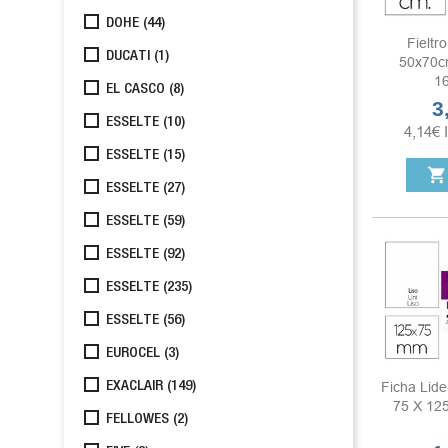
DOHE
(44)
Fieltr
DUCATI
(1)
50x70cm
1
EL CASCO
(8)
3
Pr
ESSELTE
(10)
4,14
€
ESSELTE
(15)
shopping_cart
ESSELTE
(27)
ESSELTE
(59)
ESSELTE
(92)
ESSELTE
(235)
ESSELTE
(56)
EUROCEL
(3)
Ficha Lide
EXACLAIR
(149)
75 X 12
FELLOWES
(2)