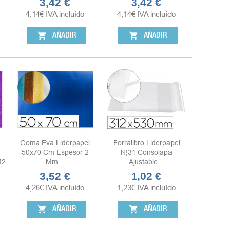
3,42 €
3,42 €
Precio
Precio
4,14
€
IVA incluído
4,14
€
IVA incluído
shopping_cart
shopping_cart
AÑADIR
AÑADIR
Goma Eva Liderpapel
Forralibro Liderpapel
50x70 Cm Espesor 2
N¦31 Consolapa
m2
Mm...
Ajustable...
3,52 €
1,02 €
Precio
Precio
4,26
€
IVA incluído
1,23
€
IVA incluído
shopping_cart
shopping_cart
AÑADIR
AÑADIR