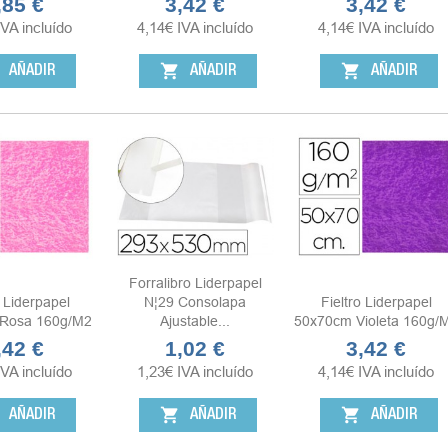
,85 €
3,42 €
3,42 €
ecio
Precio
Precio
IVA incluído
4,14
€
IVA incluído
4,14
€
IVA incluído
shopping_cart
shopping_cart
AÑADIR
AÑADIR
AÑADIR
Forralibro Liderpapel
o Liderpapel
N¦29 Consolapa
Fieltro Liderpapel
Rosa 160g/m2
Ajustable...
50x70cm Violeta 160g/
,42 €
1,02 €
3,42 €
ecio
Precio
Precio
IVA incluído
1,23
€
IVA incluído
4,14
€
IVA incluído
shopping_cart
shopping_cart
AÑADIR
AÑADIR
AÑADIR