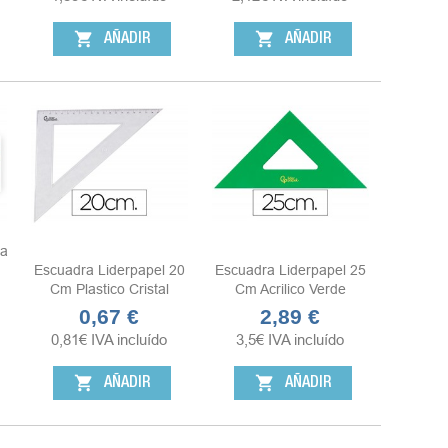
shopping_cart
shopping_cart
AÑADIR
AÑADIR
da
Escuadra Liderpapel 20
Escuadra Liderpapel 25
Cm Plastico Cristal
Cm Acrilico Verde
0,67 €
2,89 €
Precio
Precio
0,81
€
IVA incluído
3,5
€
IVA incluído
shopping_cart
shopping_cart
AÑADIR
AÑADIR