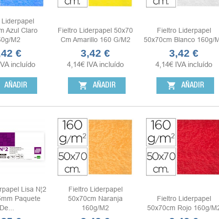
o Liderpapel
 Azul Claro
Fieltro Liderpapel 50x70
Fieltro Liderpapel
60g/m2
Cm Amarillo 160 G/m2
50x70cm Blanco 160g/
,42 €
3,42 €
3,42 €
ecio
Precio
Precio
IVA incluído
4,14
€
IVA incluído
4,14
€
IVA incluído
shopping_cart
shopping_cart
AÑADIR
AÑADIR
AÑADIR
rpapel Lisa N¦2
Fieltro Liderpapel
5mm Paquete
50x70cm Naranja
Fieltro Liderpapel
De...
160g/m2
50x70cm Rojo 160g/m