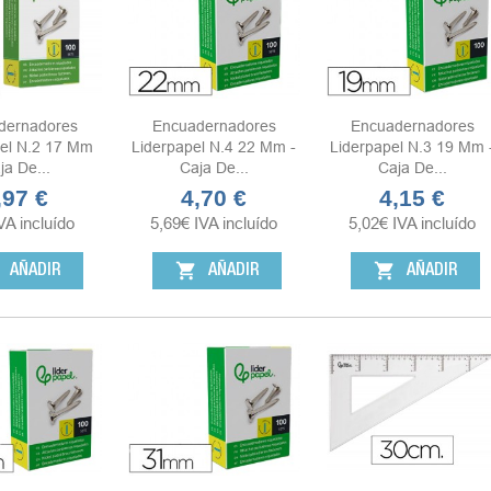
dernadores
Encuadernadores
Encuadernadores
el N.2 17 Mm
Liderpapel N.4 22 Mm -
Liderpapel N.3 19 Mm 
ja De...
Caja De...
Caja De...
,97 €
4,70 €
4,15 €
ecio
Precio
Precio
VA incluído
5,69
€
IVA incluído
5,02
€
IVA incluído
shopping_cart
shopping_cart
AÑADIR
AÑADIR
AÑADIR