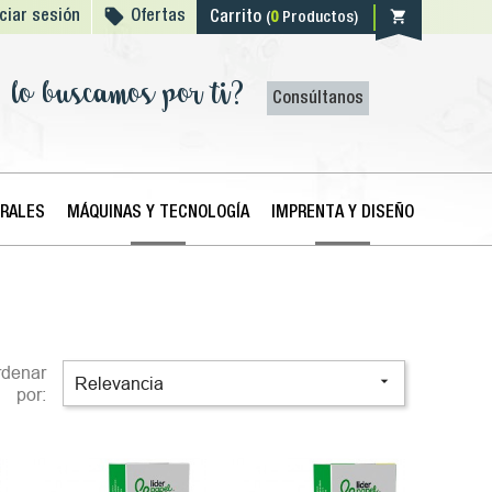

shopping_cart
iciar sesión
Ofertas
Carrito
(
0
Productos)
lo buscamos por ti?
Consúltanos
ERALES
MÁQUINAS Y TECNOLOGÍA
IMPRENTA Y DISEÑO
rdenar

Relevancia
por: