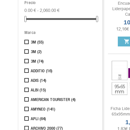
Encua
Precio
Liderpap
0.00 € - 2,060.00 €
Ca
10
Pre
12,16
€
Marca
shopping_cart
3M
(55)
3M
(2)
3M
(74)
ADDITIO
(16)
ADIS
(14)
ALBI
(15)
AMERICAN TOURISTER
(4)
Ficha Lide
AMYNEO
(141)
65x95mm 
APLI
(64)
1
Pr
1,83
€
ARCHIVO 2000
(77)