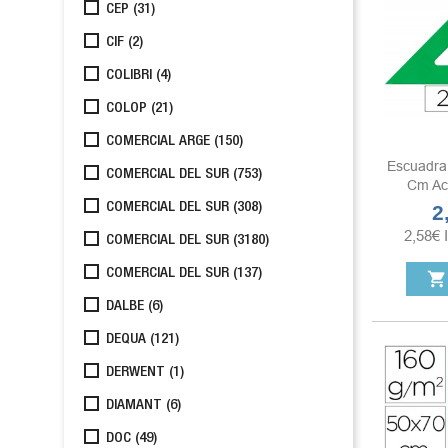
CEP
(31)
CIF
(2)
COLIBRI
(4)
COLOP
(21)
COMERCIAL ARGE
(150)
Escuadra
COMERCIAL DEL SUR
(753)
Cm Acr
COMERCIAL DEL SUR
(308)
2
Pr
2,58
€
COMERCIAL DEL SUR
(3180)
COMERCIAL DEL SUR
(137)
shopping_cart
DALBE
(6)
DEQUA
(121)
DERWENT
(1)
DIAMANT
(6)
DOC
(49)