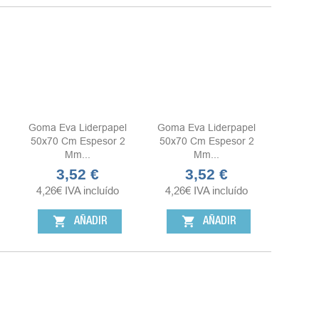
Goma Eva Liderpapel
Goma Eva Liderpapel
50x70 Cm Espesor 2
50x70 Cm Espesor 2
Mm...
Mm...
3,52 €
3,52 €
Precio
Precio
4,26
€
IVA incluído
4,26
€
IVA incluído
shopping_cart
shopping_cart
AÑADIR
AÑADIR