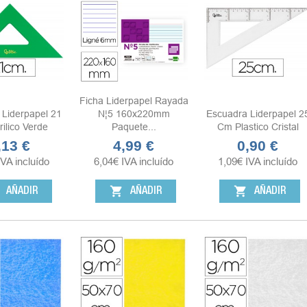
Ficha Liderpapel Rayada
 Liderpapel 21
N¦5 160x220mm
Escuadra Liderpapel 2
ilico Verde
Paquete...
Cm Plastico Cristal
,13 €
4,99 €
0,90 €
ecio
Precio
Precio
IVA incluído
6,04
€
IVA incluído
1,09
€
IVA incluído
shopping_cart
shopping_cart
AÑADIR
AÑADIR
AÑADIR