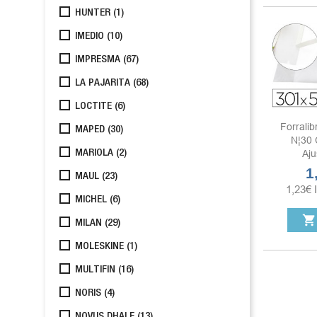
HUNTER
(1)
IMEDIO
(10)
IMPRESMA
(67)
LA PAJARITA
(68)
LOCTITE
(6)
Forralib
MAPED
(30)
N¦30 
Aju
MARIOLA
(2)
1
Pr
MAUL
(23)
1,23
€
MICHEL
(6)
shopping_cart
MILAN
(29)
MOLESKINE
(1)
MULTIFIN
(16)
NORIS
(4)
NOVUS DHALE
(13)