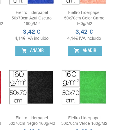
Fieltro Liderpapel
Fieltro Liderpapel
50x70cm Azul Oscuro
50x70cm Color Carne
m2
160g/m2
160g/m2
3,42 €
3,42 €
Precio
Precio
4,14
€
IVA incluído
4,14
€
IVA incluído
shopping_cart
shopping_cart
AÑADIR
AÑADIR
Fieltro Liderpapel
Fieltro Liderpapel
2
50x70cm Negro 160g/m2
50x70cm Verde 160g/m2