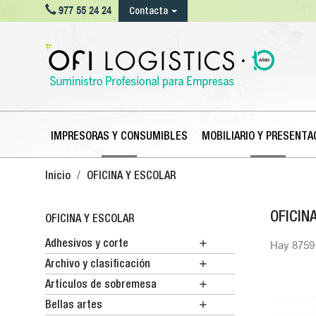

977 55 24 24
Contacta
IMPRESORAS Y CONSUMIBLES
MOBILIARIO Y PRESENTA
Inicio
OFICINA Y ESCOLAR
OFICIN
OFICINA Y ESCOLAR

Adhesivos y corte
Hay 8759 

Archivo y clasificación

Artículos de sobremesa

Bellas artes