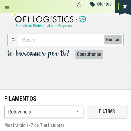


Ofertas
shopping_cart


Buscar
lo buscamos por ti?
Consúltanos
FILAMENTOS

Relevancia
FILTRAR
Mostrando 1-7 de 7 artículo(s)