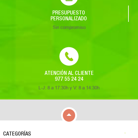
PRESUPUESTO
PERSONALIZADO
Sin compromiso
ATENCIÓN AL CLIENTE
977 55 24 24
L-J: 8 a 17:30h y V: 8 a 14:30h

CATEGORÍAS
