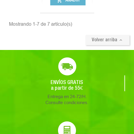
shopping_cart
AÑADIR
Mostrando 1-7 de 7 artículo(s)

Volver arriba
ENVÍOS GRATIS
a partir de 55€
Entrega en 24-72/H.
Consulte condiciones.