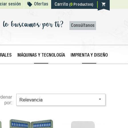

shopping_cart
iciar sesión
Ofertas
Carrito
(
0
Productos)
lo buscamos por ti?
Consúltanos
ERALES
MÁQUINAS Y TECNOLOGÍA
IMPRENTA Y DISEÑO
rdenar

Relevancia
por: