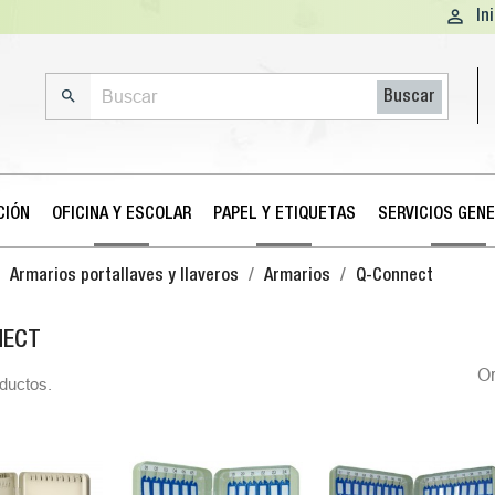

In

Buscar
CIÓN
OFICINA Y ESCOLAR
PAPEL Y ETIQUETAS
SERVICIOS GEN
Armarios portallaves y llaveros
Armarios
Q-Connect
NECT
O
ductos.