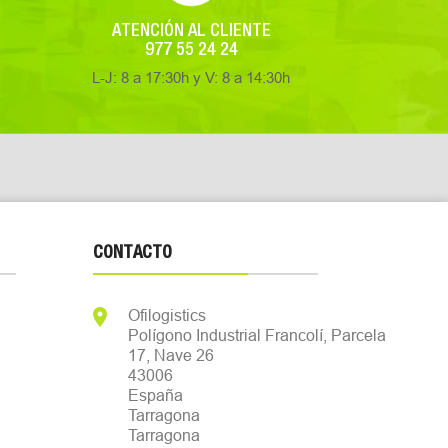
ATENCIÓN AL CLIENTE
977 55 24 24
L-J: 8 a 17:30h y V: 8 a 14:30h
CONTACTO

Ofilogistics
Polígono Industrial Francolí, Parcela
17, Nave 26
43006
España
Tarragona
Tarragona