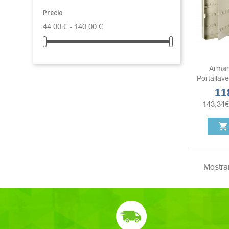
Precio
44.00 € - 140.00 €
Armar
Portallav
11
Prec
143,34
€
shopping_cart
Mostran