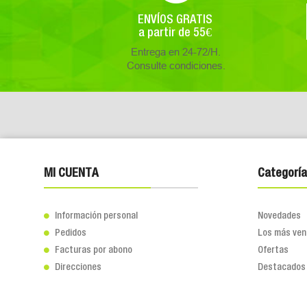
ENVÍOS GRATIS
a partir de 55€
Entrega en 24-72/H.
Consulte condiciones.
MI CUENTA
Categoría
Información personal
Novedades

Pedidos
Los más ven

Facturas por abono
Ofertas

Direcciones
Destacados
