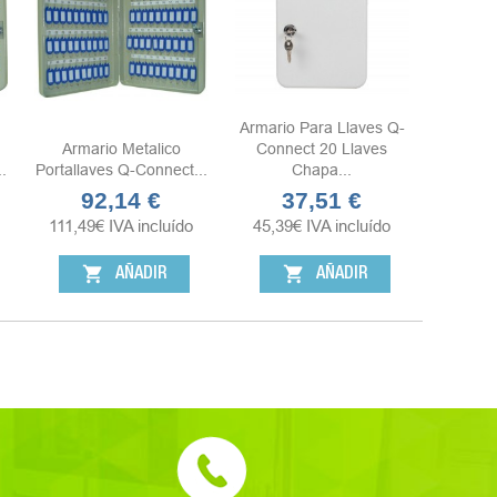
Armario Para Llaves Q-
Armario Metalico
Connect 20 Llaves
.
Portallaves Q-Connect...
Chapa...
92,14 €
37,51 €
Precio
Precio
111,49
€
IVA incluído
45,39
€
IVA incluído
shopping_cart
shopping_cart
AÑADIR
AÑADIR