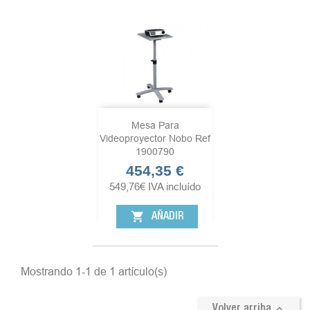
Mesa Para
Videoproyector Nobo Ref
1900790
454,35 €
Precio
549,76
€
IVA incluído
shopping_cart
AÑADIR
Mostrando 1-1 de 1 artículo(s)

Volver arriba