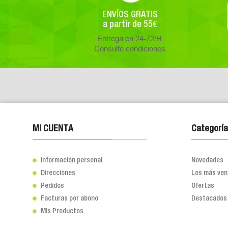
ENVÍOS GRATIS
a partir de 55€
Entrega en 24-72/H.
Consulte condiciones.
MI CUENTA
Categoría
Información personal
Novedades

Direcciones
Los más ven

Pedidos
Ofertas

Facturas por abono
Destacados

Mis Productos
