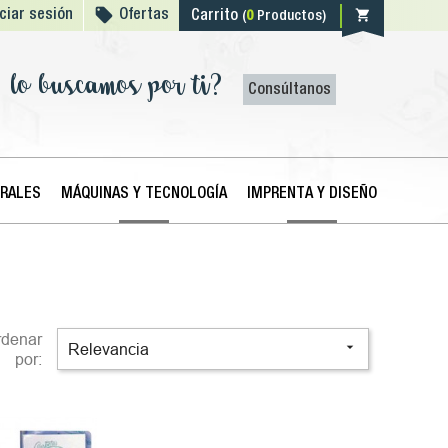

shopping_cart
iciar sesión
Ofertas
Carrito
(
0
Productos)
lo buscamos por ti?
Consúltanos
ERALES
MÁQUINAS Y TECNOLOGÍA
IMPRENTA Y DISEÑO
rdenar

Relevancia
por: