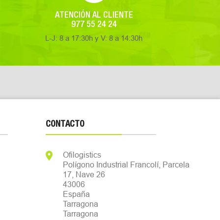
ATENCIÓN AL CLIENTE
977 55 24 24
L-J: 8 a 17:30h y V: 8 a 14:30h
CONTACTO

Ofilogistics
Polígono Industrial Francolí, Parcela
17, Nave 26
43006
España
Tarragona
Tarragona