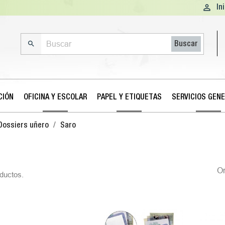

In

Buscar
CIÓN
OFICINA Y ESCOLAR
PAPEL Y ETIQUETAS
SERVICIOS GEN
Dossiers uñero
Saro
O
ductos.