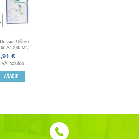
 Dossier UÑero
Din A4 280 Mc...
,91 €
recio
IVA incluído
rt
AÑADIR