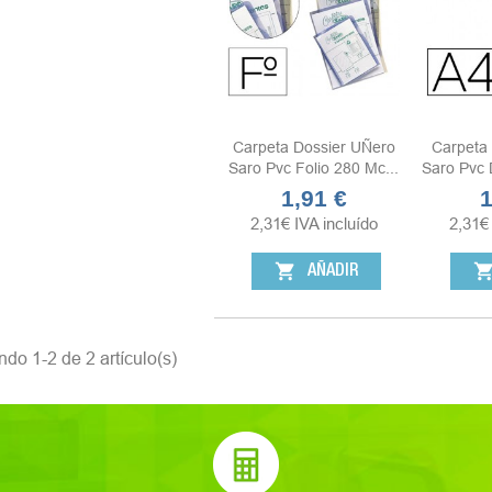
Carpeta Dossier UÑero
Carpeta
Saro Pvc Folio 280 Mc...
Saro Pvc 
1,91 €
1
Precio
P
2,31
€
IVA incluído
2,31
€
shopping_cart
shopping_ca
AÑADIR
do 1-2 de 2 artículo(s)